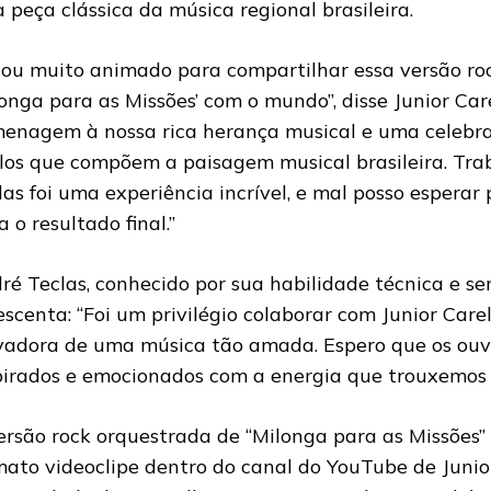
a peça clássica da música regional brasileira.
tou muito animado para compartilhar essa versão ro
longa para as Missões’ com o mundo”, disse Junior Care
enagem à nossa rica herança musical e uma celebra
ilos que compõem a paisagem musical brasileira. Tr
las foi uma experiência incrível, e mal posso esperar
 o resultado final.”
ré Teclas, conhecido por sua habilidade técnica e sen
escenta: “Foi um privilégio colaborar com Junior Care
vadora de uma música tão amada. Espero que os ouv
pirados e emocionados com a energia que trouxemos 
ersão rock orquestrada de “Milonga para as Missões” 
mato videoclipe dentro do canal do YouTube de Junior