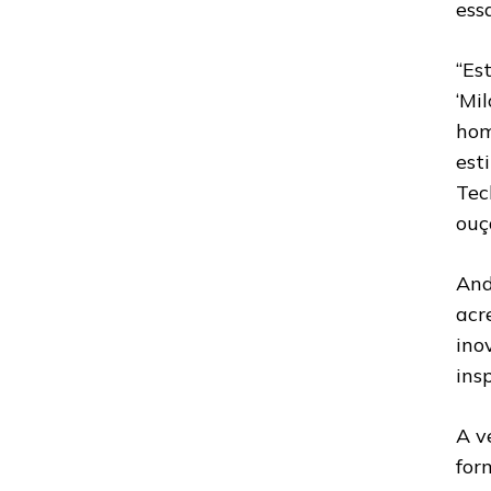
ess
“Es
‘Mi
hom
est
Tec
ouça
And
acr
ino
ins
A v
for