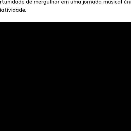
rtunidade de mergulhar em uma jornada musical úni
riatividade.