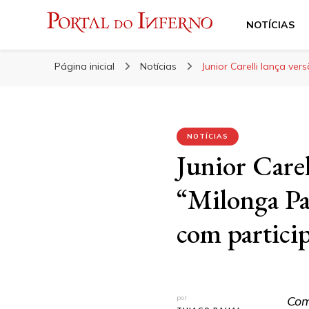
NOTÍCIAS
Portal do Inferno
Do Rock 'n' Roll ao Metal Extremo
Página inicial
Notícias
Junior Carelli lança ve
NOTÍCIAS
Junior Care
“Milonga Pa
com particip
por
Com