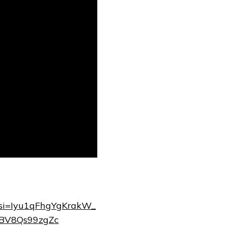
k?si=Iyu1qFhgYgKrakW_
=BV8Qs99zgZc