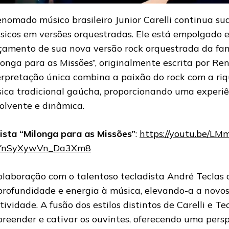
enomado músico brasileiro Junior Carelli continua s
ssicos em versões orquestradas. Ele está empolgado 
çamento de sua nova versão rock orquestrada da f
longa para as Missões”, originalmente escrita por Re
erpretação única combina a paixão do rock com a riq
ica tradicional gaúcha, proporcionando uma experiê
olvente e dinâmica.
ista “Milonga para as Missões”
:
https://youtu.be/L
=YnSyXywVn_Da3Xm8
olaboração com o talentoso tecladista André Tecla
profundidade e energia à música, elevando-a a novo
atividade. A fusão dos estilos distintos de Carelli e T
preender e cativar os ouvintes, oferecendo uma pers