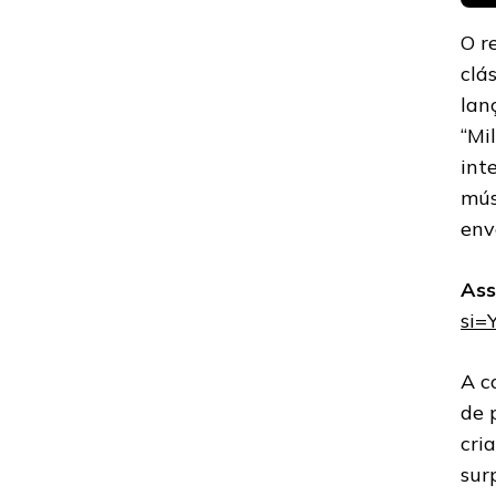
O r
clá
lan
“Mi
int
mús
env
Ass
si
A c
de 
cri
sur