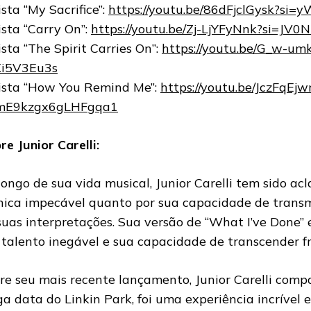
ista “My Sacrifice”:
https://youtu.be/86dFjclGysk?si
ista “Carry On”:
https://youtu.be/Zj-LjYFyNnk?si=J
ista “The Spirit Carries On”:
https://youtu.be/G_w-um
i5V3Eu3s
ista “How You Remind Me”:
https://youtu.be/JczFqEjw
mE9kzgx6gLHFgqa1
re Junior Carelli:
longo de sua vida musical, Junior Carelli tem sido a
nica impecável quanto por sua capacidade de transm
suas interpretações. Sua versão de “What I’ve Done”
 talento inegável e sua capacidade de transcender fr
re seu mais recente lançamento, Junior Carelli compa
ga data do Linkin Park, foi uma experiência incrível 