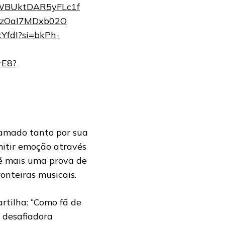
=yWBUktDAR5yFLc1f
V0NzOaI7MDxb02O
kYfdI?si=bkPh-
rE8?
clamado tanto por sua
itir emoção através
 é mais uma prova de
onteiras musicais.
rtilha: “Como fã de
e desafiadora