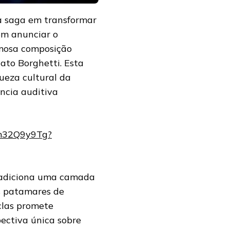
ua saga em transformar
em anunciar o
amosa composição
nato Borghetti. Esta
ueza cultural da
ncia auditiva
Mm32Q9y9Tg?
s adiciona uma camada
s patamares de
eclas promete
pectiva única sobre