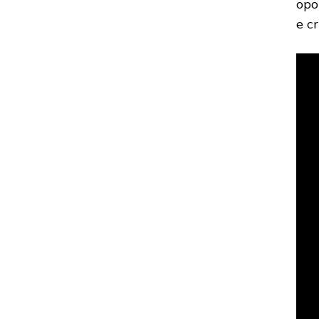
opo
e c