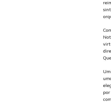
rei
sin
orq
Com
Not
vir
dir
Que
Um 
uma
ele
por
com