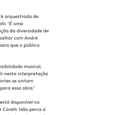
ck orquestrada de
lli. “É uma
ção da diversidade de
abalhar com André
 para que o público
sibilidade musical,
lli nesta interpretação
intes se sintam
para essa obra.”
está disponível no
 Carelli. Não perca a