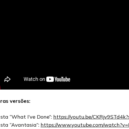
ras versões:
ista “What I’ve Done”:
https://youtu.be/CKRjv9STd4
ista “Avantasia”:
https://www.youtube.com/watch?v