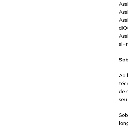
Ass
Ass
Ass
dKX
Ass
si=
Sob
Ao 
téc
de 
seu
Sob
lon