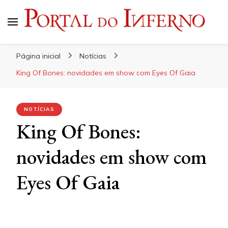
Portal do Inferno
Do Rock 'n' Roll ao Metal Extremo
Página inicial
Notícias
King Of Bones: novidades em show com Eyes Of Gaia
NOTÍCIAS
King Of Bones:
novidades em show com
Eyes Of Gaia