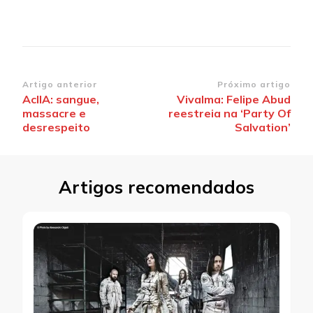
Navegação
Artigo anterior
Próximo artigo
AcllA: sangue,
Vivalma: Felipe Abud
de
massacre e
reestreia na ‘Party Of
post
desrespeito
Salvation’
Artigos recomendados