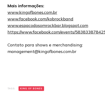
Mais informações:
www.kingofbones.com.br
www.facebook.com/kobrockband
www.espacodosomrockbar.blogspot.com
https://www.facebook.com/events/58383387842
Contato para shows e merchandising:
management@kingofbones.com.br
TAGS:
KING OF BONES