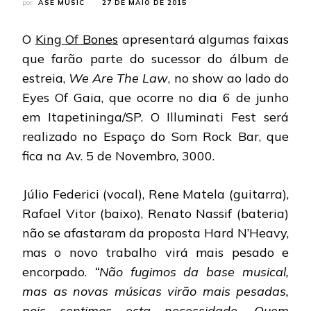
por
ASE MUSIC
27 DE MAIO DE 2015
O
King Of Bones
apresentará algumas faixas
que farão parte do sucessor do álbum de
estreia,
We Are The Law
, no show ao lado do
Eyes Of Gaia, que ocorre no dia 6 de junho
em Itapetininga/SP. O Illuminati Fest será
realizado no Espaço do Som Rock Bar, que
fica na Av. 5 de Novembro, 3000.
Júlio Federici (vocal), Rene Matela (guitarra),
Rafael Vitor (baixo), Renato Nassif (bateria)
não se afastaram da proposta Hard N’Heavy,
mas o novo trabalho virá mais pesado e
encorpado.
“Não fugimos da base musical,
mas as novas músicas virão mais pesadas,
pois sentimos esta necessidade. Quem