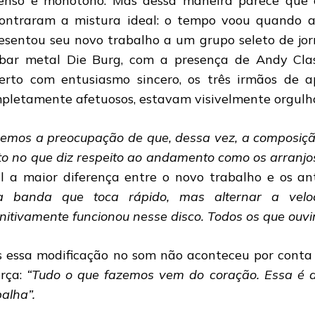
enso e monótono. Mas dessa maneira parece que o
ontraram a mistura ideal: o tempo voou quando 
esentou seu novo trabalho a um grupo seleto de jo
bar metal Die Burg, com a presença de Andy Clas
erto com entusiasmo sincero, os três irmãos de ap
pletamente afetuosos, estavam visivelmente orgulho
vemos a preocupação de que, dessa vez, a composiçã
to no que diz respeito ao andamento como os arranjos
l a maior diferença entre o novo trabalho e os ant
 banda que toca rápido, mas alternar a velo
initivamente funcionou nesse disco. Todos os que ou
 essa modificação no som não aconteceu por conta
orça:
“Tudo o que fazemos vem do coração. Essa é
balha”.