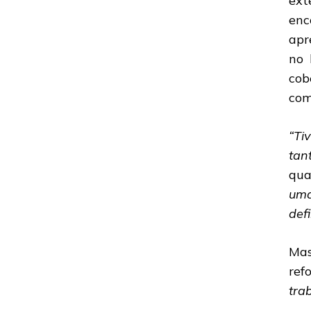
ext
enc
apr
no 
cob
com
“Ti
tan
qua
uma
def
Mas
ref
tra