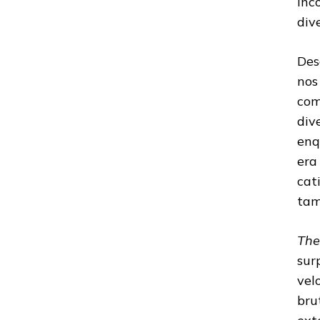
inc
KRISIUN:
div
ROCKHARD
COMENTA
SOBRE
Des
NOVO
ÁLBUM
nos
com
div
enq
era
cat
tam
The
sur
vel
bru