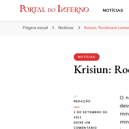
NOTÍCIAS
Portal do Inferno
Do Rock 'n' Roll ao Metal Extremo
Página inicial
Notícias
Krisiun: Rockhard come
NOTÍCIAS
Krisiun: Ro
por
O n
REDAÇÃO
des
2 DE SETEMBRO DE
min
2011
min
DEIXE UM
EM
COMENTÁRIO