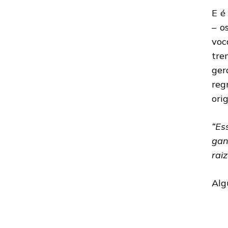
E é
– o
voc
tre
ger
reg
orig
“Es
gan
rai
Alg