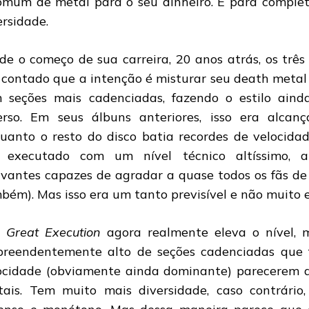
omum de metal para o seu dinheiro. E para complet
ersidade.
de o começo de sua carreira, 20 anos atrás, os três 
 contado que a intenção é misturar seu death metal 
 seções mais cadenciadas, fazendo o estilo aind
erso. Em seus álbuns anteriores, isso era alcanç
uanto o resto do disco batia recordes de velocidad
 executado com um nível técnico altíssimo, a
ivantes capazes de agradar a quase todos os fãs de
bém). Mas isso era um tanto previsível e não muito e
 Great Execution
agora realmente eleva o nível,
preendentemente alto de seções cadenciadas que 
ocidade (obviamente ainda dominante) parecerem 
tais. Tem muito mais diversidade, caso contrário