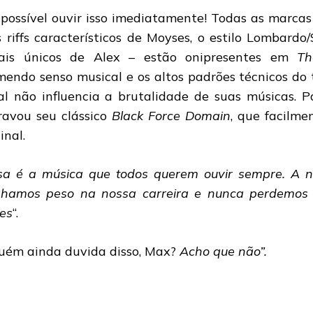
 possível ouvir isso imediatamente! Todas as marcas 
s riffs característicos de Moyses, o estilo Lombard
ais únicos de Alex – estão onipresentes em
Th
mendo senso musical e os altos padrões técnicos d
al não influencia a brutalidade de suas músicas. Par
ravou seu clássico
Black Force Domain
, que facilm
inal.
sa é a música que todos querem ouvir sempre. A 
hamos peso na nossa carreira e nunca perdemos 
zes
“.
uém ainda duvida disso, Max?
Acho que não”.