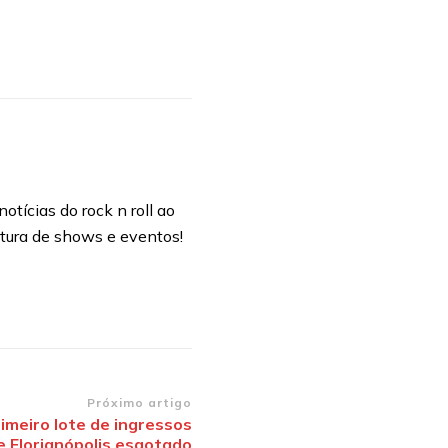
otícias do rock n roll ao
rtura de shows e eventos!
Próximo artigo
imeiro lote de ingressos
 Florianópolis esgotado