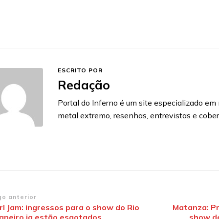
ESCRITO POR
Redação
Portal do Inferno é um site especializado em n
metal extremo, resenhas, entrevistas e cobe
vegação
go anterior
rl Jam: ingressos para o show do Rio
Matanza: Pr
Janeiro ja estão esgotados
show de