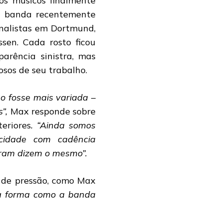
s músicos finalmente
a banda recentemente
rnalistas em Dortmund,
sen. Cada rosto ficou
arência sinistra, mas
sos de seu trabalho.
o fosse mais variada –
”,
Max responde sobre
eriores
. “Ainda somos
cidade com cadência
viram dizem o mesmo”.
 de pressão, como Max
 a forma como a banda