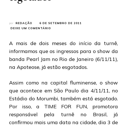
por
REDAÇÃO
6 DE SETEMBRO DE 2011
EM
DEIXE UM COMENTÁRIO
PEARL
JAM:
A mais de dois meses do início da turnê,
INGRESSOS
PARA
informamos que os ingressos para o show da
O
banda Pearl Jam no Rio de Janeiro (6/11/11),
SHOW
DO
na Apoteose, já estão esgotados.
RIO
DE
JANEIRO
Assim como na capital fluminense, o show
JA
que acontece em São Paulo dia 4/11/11, no
ESTÃO
ESGOTADOS
Estádio do Morumbi, também está esgotado.
Por isso, a TIME FOR FUN, promotora
responsável pela turnê no Brasil, já
confirmou mais uma data na cidade, dia 3 de