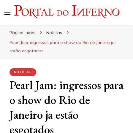
Portal do Inferno
Do Rock 'n' Roll ao Metal Extremo
Página inicial
Notícias
Pearl Jam: ingressos para o show do Rio de Janeiro ja
estão esgotados
NOTÍCIAS
Pearl Jam: ingressos para
o show do Rio de
Janeiro ja estão
esgotados