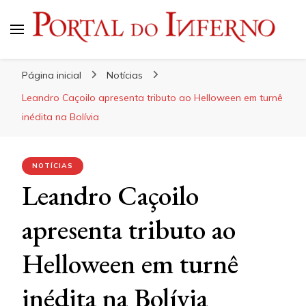
Portal do Inferno
Do Rock 'n' Roll ao Metal Extremo
Página inicial
Notícias
Leandro Caçoilo apresenta tributo ao Helloween em turnê
inédita na Bolívia
NOTÍCIAS
Leandro Caçoilo
apresenta tributo ao
Helloween em turnê
inédita na Bolívia