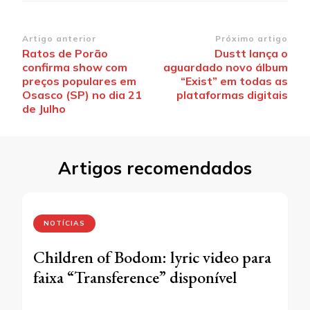
Navegação
Artigo anterior
Próximo artigo
Ratos de Porão
Dustt lança o
de
confirma show com
aguardado novo álbum
post
preços populares em
“Exist” em todas as
Osasco (SP) no dia 21
plataformas digitais
de Julho
Artigos recomendados
NOTÍCIAS
Children of Bodom: lyric video para
faixa “Transference” disponível