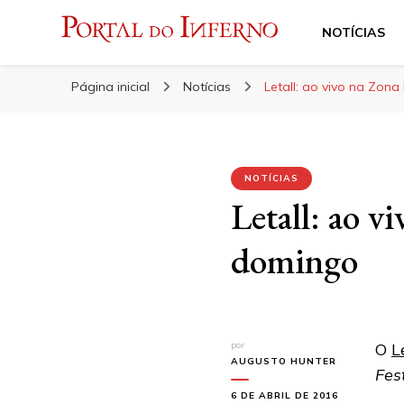
NOTÍCIAS
Portal do Inferno
Do Rock 'n' Roll ao Metal Extremo
Página inicial
Notícias
Letall: ao vivo na Zon
NOTÍCIAS
Letall: ao v
domingo
por
O
L
AUGUSTO HUNTER
Fes
6 DE ABRIL DE 2016