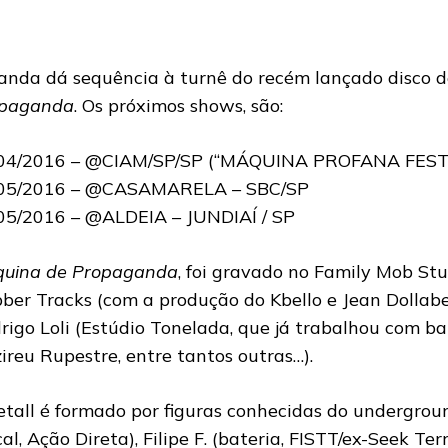
anda dá sequência à turnê do recém lançado disco d
paganda
. Os próximos shows, são:
04/2016 – @CIAM/SP/SP (“MÁQUINA PROFANA FEST 9
05/2016 – @CASAMARELA – SBC/SP
05/2016 – @ALDEIA – JUNDIAÍ / SP
uina de Propaganda
, foi gravado no Family Mob Stu
ber Tracks (com a produção do Kbello e Jean Dollabel
rigo Loli (Estúdio Tonelada, que já trabalhou com 
ireu Rupestre, entre tantos outras…).
etall é formado por figuras conhecidas do undergrou
cal, Ação Direta), Filipe F. (bateria, FISTT/ex-Seek Ter