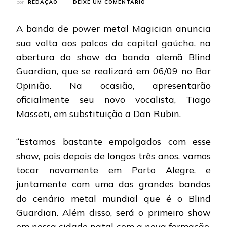
EM
por
REDAÇÃO
DEIXE UM COMENTÁRIO
MAGICIAN:
SINGLE
A banda de power metal Magician anuncia
LIBERADO
E
sua volta aos palcos da capital gaúcha, na
SHOW
abertura do show da banda alemã Blind
COM
O
Guardian, que se realizará em 06/09 no Bar
BLIND
Opinião. Na ocasião, apresentarão
GUARDIAN
oficialmente seu novo vocalista, Tiago
Masseti, em substituição a Dan Rubin.
“Estamos bastante empolgados com esse
show, pois depois de longos três anos, vamos
tocar novamente em Porto Alegre, e
juntamente com uma das grandes bandas
do cenário metal mundial que é o Blind
Guardian. Além disso, será o primeiro show
em nossa cidade natal com a nova formação,