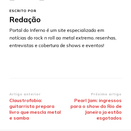
ESCRITO POR
Redação
Portal do Inferno é um site especializado em
notícias do rock n roll ao metal extremo, resenhas,
entrevistas e cobertura de shows e eventos!
Navegação
Artigo anterior
Próximo artigo
Claustrofobia:
Pearl Jam: ingressos
de
guitarrista prepara
para o show do Rio de
post
livro que mescla metal
Janeiro ja estão
e samba
esgotados