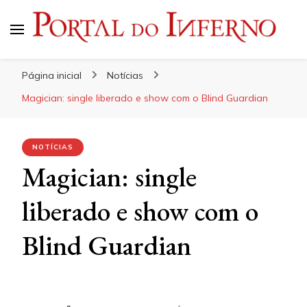
Portal do Inferno
Do Rock 'n' Roll ao Metal Extremo
Página inicial
Notícias
Magician: single liberado e show com o Blind Guardian
NOTÍCIAS
Magician: single
liberado e show com o
Blind Guardian