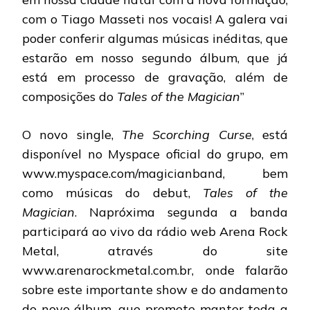
com o Tiago Masseti nos vocais! A galera vai
poder conferir algumas músicas inéditas, que
estarão em nosso segundo álbum, que já
está em processo de gravação, além de
composições do
Tales of the Magician
”
O novo single,
The Scorching Curse
, está
disponível no Myspace oficial do grupo, em
www.myspace.com/magicianband, bem
como músicas do debut,
Tales of the
Magician
. Napróxima segunda a banda
participará ao vivo da rádio web Arena Rock
Metal, através do site
www.arenarockmetal.com.br, onde falarão
sobre este importante show e do andamento
do novo álbum, que promete manter toda a