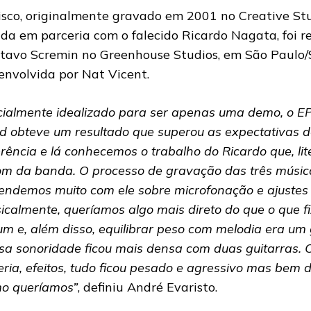
isco, originalmente gravado em 2001 no Creative Stu
da em parceria com o falecido Ricardo Nagata, foi r
tavo Scremin no Greenhouse Studios, em São Paulo/SP
envolvida por Nat Vicent.
icialmente idealizado para ser apenas uma demo, o EP
nd obteve um resultado que superou as expectativas d
erência e lá conhecemos o trabalho do Ricardo que, li
om da banda. O processo de gravação das três música
endemos muito com ele sobre microfonação e ajustes
icalmente, queríamos algo mais direto do que o que f
um e, além disso, equilibrar peso com melodia era um
sa sonoridade ficou mais densa com duas guitarras. 
eria, efeitos, tudo ficou pesado e agressivo mas bem 
o queríamos”
, definiu André Evaristo.