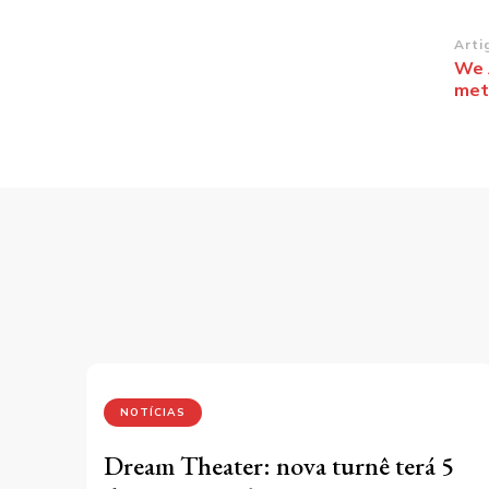
Na
Arti
We 
de
met
po
NOTÍCIAS
Dream Theater: nova turnê terá 5