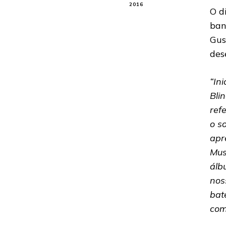
2016
O d
ban
Gus
des
“In
Bli
ref
o s
apr
Mus
álb
nos
bat
com