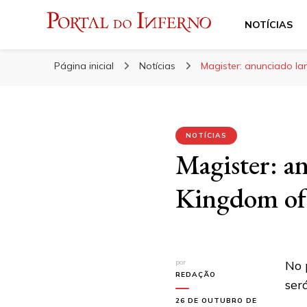
NOTÍCIAS
Portal do Inferno
Do Rock 'n' Roll ao Metal Extremo
Página inicial
Notícias
Magister: anunciado la
NOTÍCIAS
Magister: a
Kingdom of 
por
No 
REDAÇÃO
ser
26 DE OUTUBRO DE