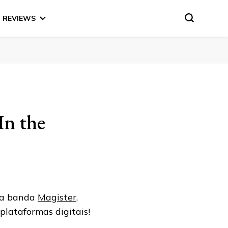
REVIEWS
In the
da banda
Magister
,
lataformas digitais!