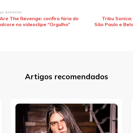
vegação
go anterior
Are The Revenge: confira fúria do
Tribu Sonica
alcore no videoclipe “Orgulho”
São Paulo e Bel
st
Artigos recomendados