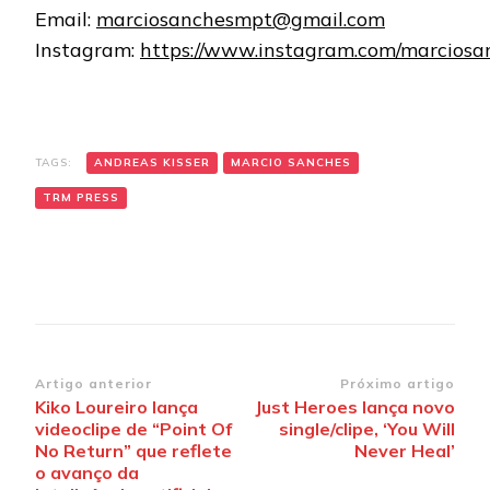
Email:
marciosanchesmpt@gmail.com
Instagram:
https://www.instagram.com/marciosa
TAGS:
ANDREAS KISSER
MARCIO SANCHES
TRM PRESS
Navegação
Artigo anterior
Próximo artigo
Kiko Loureiro lança
Just Heroes lança novo
de
videoclipe de “Point Of
single/clipe, ‘You Will
post
No Return” que reflete
Never Heal’
o avanço da