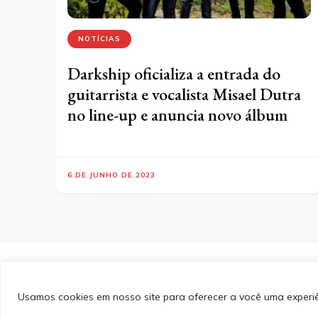
NOTÍCIAS
Darkship oficializa a entrada do
guitarrista e vocalista Misael Dutra
no line-up e anuncia novo álbum
6 DE JUNHO DE 2023
&cópia; Direitos Autorais 2026
Portal do Inferno
. Todos 
PinIt | Desenvolvido por
Blossom Themes
. Desenvolvido
Privacidade
Usamos cookies em nosso site para oferecer a você uma experiên