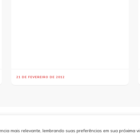
21 DE FEVEREIRO DE 2012
os direitos reservados.
Blossom
SITEMA
 por
WordPress
.
Política de
cia mais relevante, lembrando suas preferências em sua próxima vis