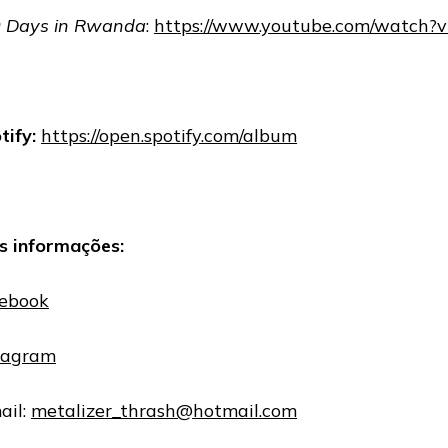
 Days in Rwanda
:
https://www.youtube.com/watc
tify:
https://open.spotify.com/album
s informações:
ebook
tagram
ail:
metalizer_thrash@hotmail.com