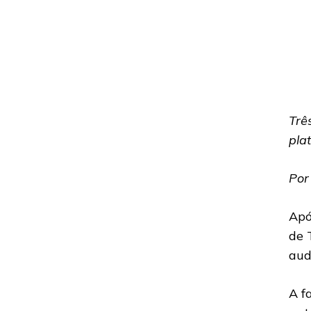
Trê
pla
Po
Apó
de 
aud
A f