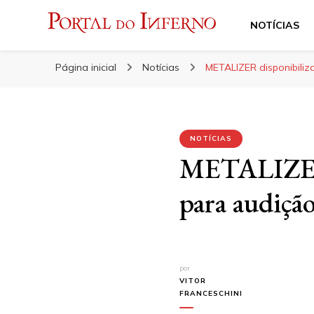
NOTÍCIAS
Portal do Inferno
Do Rock 'n' Roll ao Metal Extremo
Página inicial
Notícias
METALIZER disponibiliz
NOTÍCIAS
METALIZER 
para audiçã
por
VITOR
FRANCESCHINI