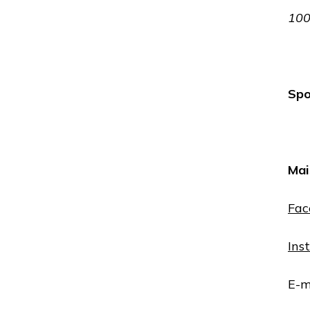
100
Spo
Mai
Fac
Ins
E-m