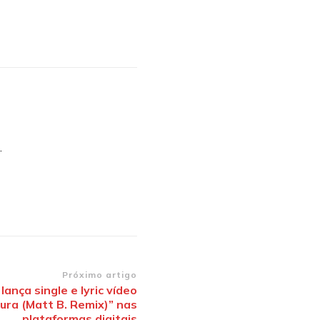
.
Próximo artigo
ança single e lyric vídeo
ura (Matt B. Remix)” nas
plataformas digitais