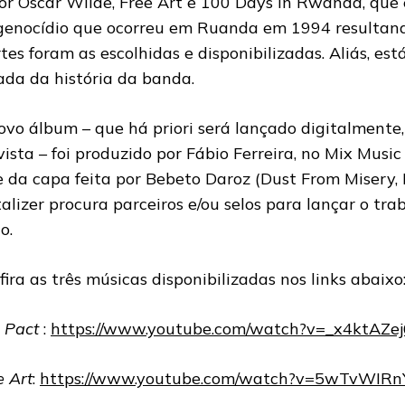
or Oscar Wilde, Free Art e 100 Days in Rwanda, que
genocídio que ocorreu em Ruanda em 1994 resultan
tes foram as escolhidas e disponibilizadas. Aliás, est
ada da história da banda.
ovo álbum – que há priori será lançado digitalmente
vista – foi produzido por Fábio Ferreira, no Mix Musi
e da capa feita por Bebeto Daroz (Dust From Misery, 
alizer procura parceiros e/ou selos para lançar o tr
co.
fira as três músicas disponibilizadas nos links abaixo
 Pact
:
https://www.youtube.com/watch?v=_x4ktAZe
e Art
:
https://www.youtube.com/watch?v=5wTvWIRn