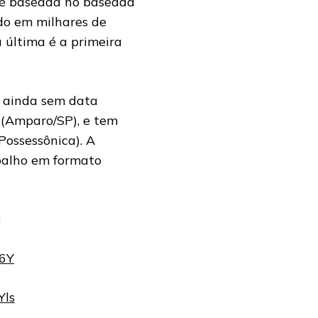
 é baseada no baseada
do em milhares de
á última é a primeira
, ainda sem data
c (Amparo/SP), e tem
Possessônica). A
abalho em formato
:
j6Y
Yls