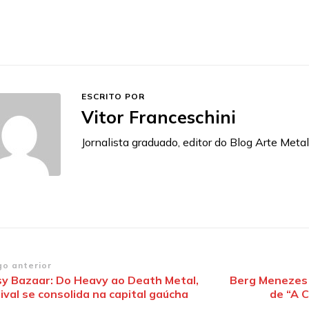
ESCRITO POR
Vitor Franceschini
Jornalista graduado, editor do Blog Arte Metal
vegação
go anterior
sy Bazaar: Do Heavy ao Death Metal,
Berg Menezes l
ival se consolida na capital gaúcha
de “A C