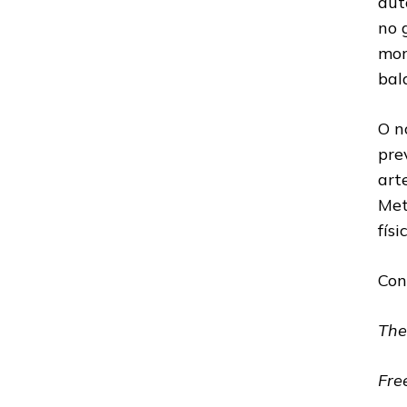
aut
no 
mor
bal
O n
pre
art
Met
físi
Con
The
Fre