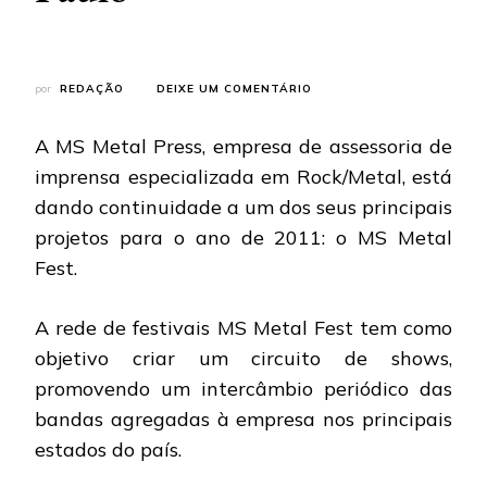
EM
por
REDAÇÃO
DEIXE UM COMENTÁRIO
MS
METAL
A MS Metal Press, empresa de assessoria de
FEST:
CONFIRMADO
imprensa especializada em Rock/Metal, está
CAST
dando continuidade a um dos seus principais
DA
PRIMEIRA
projetos para o ano de 2011: o MS Metal
EDIÇÃO
Fest.
EM
SÃO
PAULO
A rede de festivais MS Metal Fest tem como
objetivo criar um circuito de shows,
promovendo um intercâmbio periódico das
bandas agregadas à empresa nos principais
estados do país.