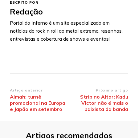
ESCRITO POR
Redação
Portal do Inferno é um site especializado em
notícias do rock n roll ao metal extremo, resenhas,
entrevistas e cobertura de shows e eventos!
Navegação
Artigo anterior
Próximo artigo
Almah: turnê
Strip no Altar: Kadu
de
promocional na Europa
Victor não é mais o
post
e Japão em setembro
baixista da banda
Artigos recomendados