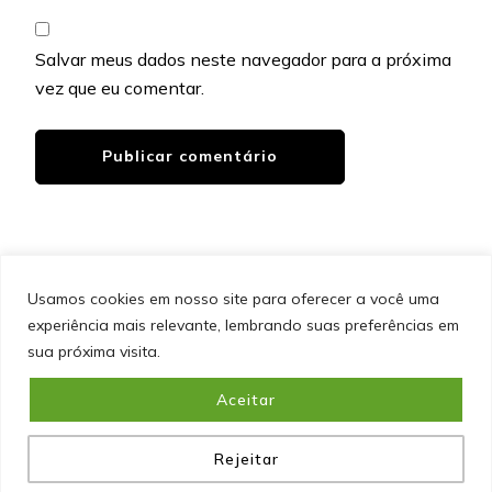
Salvar meus dados neste navegador para a próxima
vez que eu comentar.
Usamos cookies em nosso site para oferecer a você uma
experiência mais relevante, lembrando suas preferências em
SITEMAP
POLÍTICA DE PRIVACIDADE
EQUIPE
sua próxima visita.
CONTATO
Aceitar
&cópia; Direitos Autorais 2026
Portal do Inferno
. Todos os
direitos reservados.
Blossom PinIt | Desenvolvido por
Blossom Themes
. Desenvolvido por
WordPress
.
Política
de Privacidade
Rejeitar