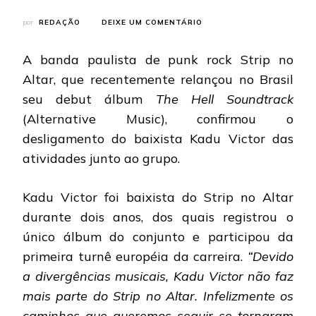
EM
por
REDAÇÃO
DEIXE UM COMENTÁRIO
STRIP
NO
A banda paulista de punk rock Strip no
ALTAR:
KADU
Altar, que recentemente relançou no Brasil
VICTOR
seu debut álbum
The Hell Soundtrack
NÃO
É
(Alternative Music), confirmou o
MAIS
desligamento do baixista Kadu Victor das
O
BAIXISTA
atividades junto ao grupo.
DA
BANDA
Kadu Victor foi baixista do Strip no Altar
durante dois anos, dos quais registrou o
único álbum do conjunto e participou da
primeira turnê européia da carreira.
“Devido
a divergências musicais, Kadu Victor não faz
mais parte do Strip no Altar. Infelizmente os
caminhos que queremos seguir se tornaram