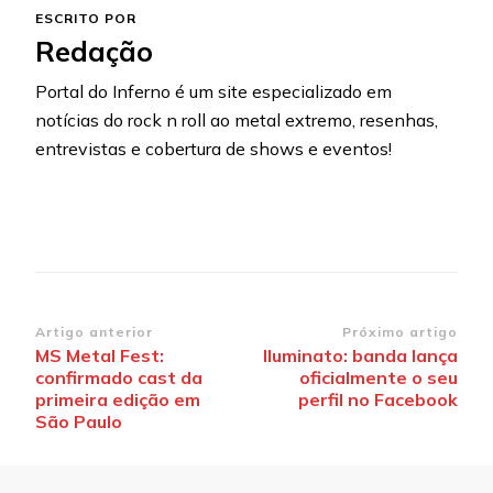
ESCRITO POR
Redação
Portal do Inferno é um site especializado em
notícias do rock n roll ao metal extremo, resenhas,
entrevistas e cobertura de shows e eventos!
Navegação
Artigo anterior
Próximo artigo
MS Metal Fest:
Iluminato: banda lança
de
confirmado cast da
oficialmente o seu
post
primeira edição em
perfil no Facebook
São Paulo