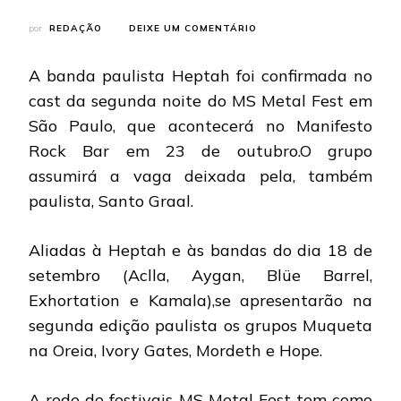
EM
por
REDAÇÃO
DEIXE UM COMENTÁRIO
MS
METAL
A banda paulista Heptah foi confirmada no
FEST:
HEPTAH
cast da segunda noite do MS Metal Fest em
CONFIRMADA
São Paulo, que acontecerá no Manifesto
NA
SEGUNDA
Rock Bar em 23 de outubro.O grupo
NOITE
assumirá a vaga deixada pela, também
EM
SÃO
paulista, Santo Graal.
PAULO
Aliadas à Heptah e às bandas do dia 18 de
setembro (Aclla, Aygan, Blüe Barrel,
Exhortation e Kamala),se apresentarão na
segunda edição paulista os grupos Muqueta
na Oreia, Ivory Gates, Mordeth e Hope.
A rede de festivais MS Metal Fest tem como