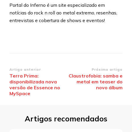
Portal do Inferno é um site especializado em
notícias do rock n roll ao metal extremo, resenhas,
entrevistas e cobertura de shows e eventos!
Navegação
Artigo anterior
Próximo artigo
Terra Prima:
Claustrofobia: samba e
de
disponibilizada nova
metal em teaser do
post
versão de Essence no
novo álbum
MySpace
Artigos recomendados