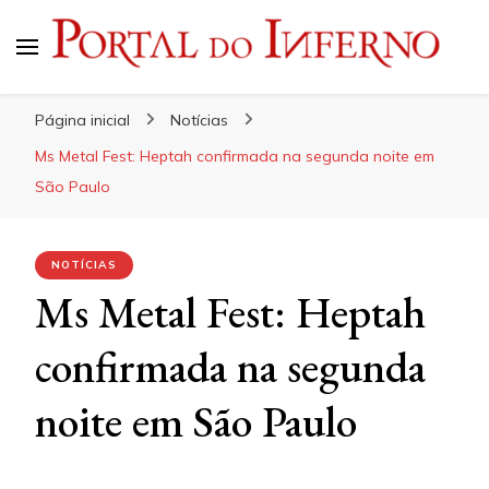
Portal do Inferno
Do Rock 'n' Roll ao Metal Extremo
Página inicial
Notícias
Ms Metal Fest: Heptah confirmada na segunda noite em
São Paulo
NOTÍCIAS
Ms Metal Fest: Heptah
confirmada na segunda
noite em São Paulo