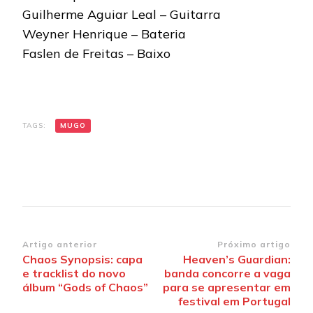
Guilherme Aguiar Leal – Guitarra
Weyner Henrique – Bateria
Faslen de Freitas – Baixo
TAGS:
MUGO
Navegação
Artigo anterior
Próximo artigo
Chaos Synopsis: capa
Heaven’s Guardian:
de
e tracklist do novo
banda concorre a vaga
post
álbum “Gods of Chaos”
para se apresentar em
festival em Portugal