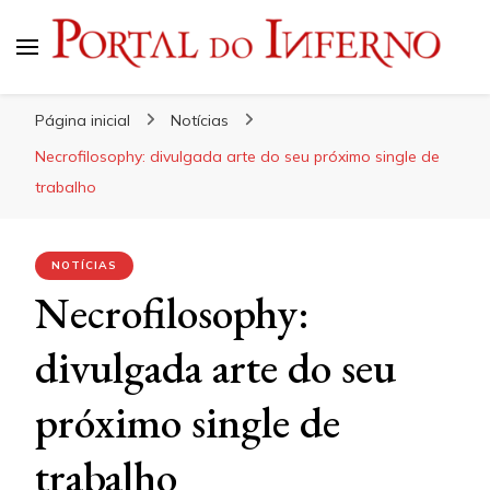
Portal do Inferno
Do Rock 'n' Roll ao Metal Extremo
Página inicial
Notícias
Necrofilosophy: divulgada arte do seu próximo single de
trabalho
NOTÍCIAS
Necrofilosophy:
divulgada arte do seu
próximo single de
trabalho