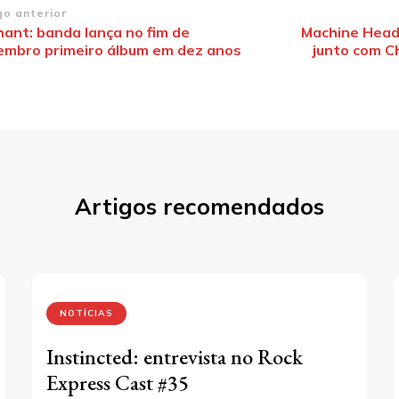
vegação
go anterior
hant: banda lança no fim de
Machine Head
embro primeiro álbum em dez anos
junto com Ch
st
Artigos recomendados
NOTÍCIAS
Instincted: entrevista no Rock
Express Cast #35