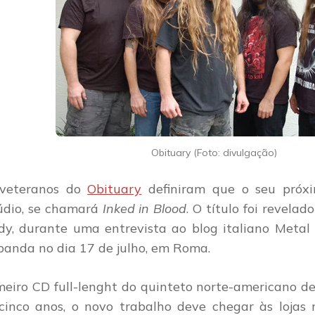
Obituary (Foto: divulgação)
veteranos do
Obituary
definiram que o seu próx
údio, se chamará
Inked in Blood
. O título foi revela
dy, durante uma entrevista ao blog italiano Metal
banda no dia 17 de julho, em Roma.
meiro CD full-lenght do quinteto norte-americano 
cinco anos, o novo trabalho deve chegar às lojas 