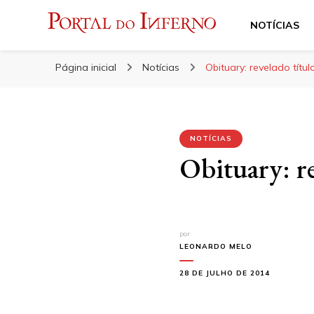
NOTÍCIAS
Portal do Inferno
Do Rock 'n' Roll ao Metal Extremo
Página inicial
Notícias
Obituary: revelado títu
NOTÍCIAS
Obituary: r
por
LEONARDO MELO
28 DE JULHO DE 2014