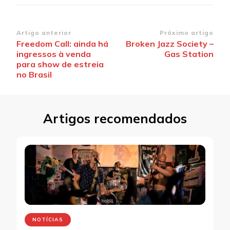
Navegação
Artigo anterior
Próximo artigo
Freedom Call: ainda há
Broken Jazz Society –
de
ingressos à venda
Gas Station
post
para show de estreia
no Brasil
Artigos recomendados
NOTÍCIAS