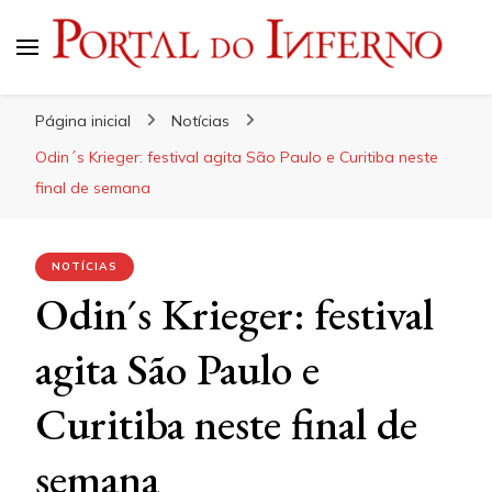
Portal do Inferno
Do Rock 'n' Roll ao Metal Extremo
Página inicial
Notícias
Odin´s Krieger: festival agita São Paulo e Curitiba neste
final de semana
NOTÍCIAS
Odin´s Krieger: festival
agita São Paulo e
Curitiba neste final de
semana