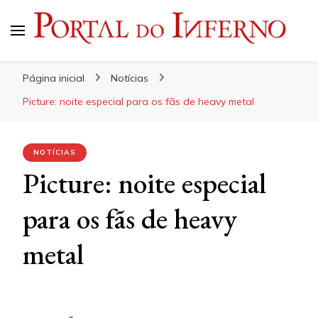
Portal do Inferno
Do Rock 'n' Roll ao Metal Extremo
Página inicial
Notícias
NOTÍCIAS
Picture: noite especial
para os fãs de heavy