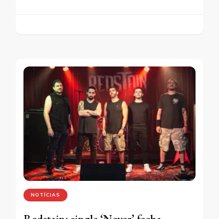
NOTÍCIAS
Redstain: single ‘Never’ fecha