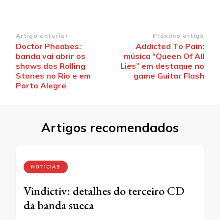
Navegação
Artigo anterior
Próximo artigo
Doctor Pheabes:
Addicted To Pain:
de
banda vai abrir os
música “Queen Of All
post
shows dos Rolling
Lies” em destaque no
Stones no Rio e em
game Guitar Flash
Porto Alegre
Artigos recomendados
NOTÍCIAS
Vindictiv: detalhes do terceiro CD
da banda sueca