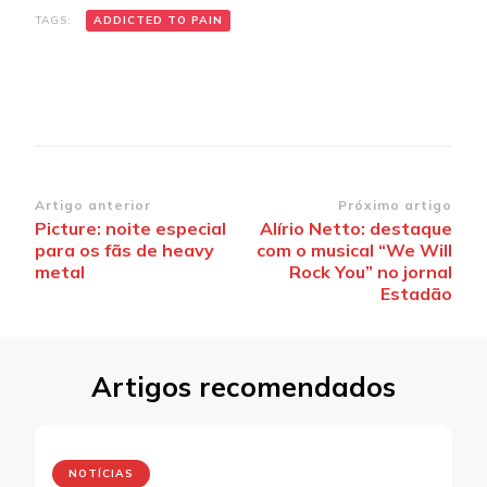
TAGS:
ADDICTED TO PAIN
Navegação
Artigo anterior
Próximo artigo
Picture: noite especial
Alírio Netto: destaque
de
para os fãs de heavy
com o musical “We Will
post
Rock You” no jornal
Estadão
Artigos recomendados
NOTÍCIAS