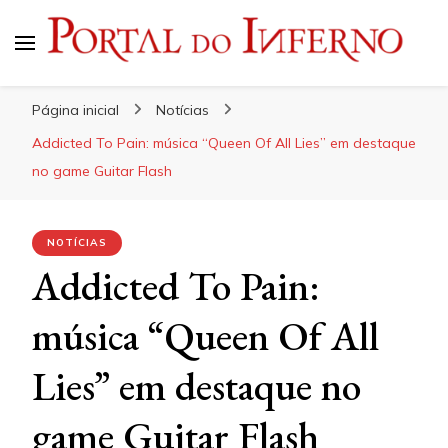
Portal do Inferno
Do Rock 'n' Roll ao Metal Extremo
Página inicial
Notícias
Addicted To Pain: música “Queen Of All Lies” em destaque
no game Guitar Flash
NOTÍCIAS
Addicted To Pain:
música “Queen Of All
Lies” em destaque no
game Guitar Flash