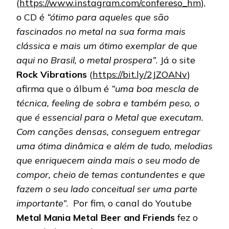
(
https://www.instagram.com/confereso_hm
),
o CD é
“ótimo para aqueles que são
fascinados no metal na sua forma mais
clássica e mais um ótimo exemplar de que
aqui no Brasil, o metal prospera”
. Já o site
Rock Vibrations
(
https://bit.ly/2JZOANv
)
afirma que o álbum é
“uma boa mescla de
técnica, feeling de sobra e também peso, o
que é essencial para o Metal que executam.
Com canções densas, conseguem entregar
uma ótima dinâmica e além de tudo, melodias
que enriquecem ainda mais o seu modo de
compor, cheio de temas contundentes e que
fazem o seu lado conceitual ser uma parte
importante”
. Por fim, o canal do Youtube
Metal Mania Metal Beer and Friends
fez o