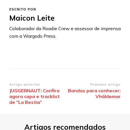
ESCRITO POR
Maicon Leite
Colaborador da Roadie Crew e assessor de imprensa
com a Wargods Press.
Navegação
Artigo anterior
Próximo artigo
JUGGERNAUT: Confira
Bandas para conhecer:
de
agora capa e tracklist
Vhäldemar
post
de “La Bestia”
Artigos recomendados