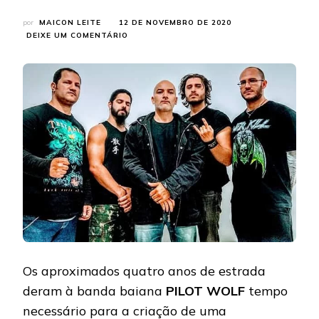
por
MAICON LEITE
12 DE NOVEMBRO DE 2020
EM
DEIXE UM COMENTÁRIO
PILOT
WOLF:
APOSTANDO
NO
METAL
CLÁSSICO,
DEBUT
SUPERA
AS
EXPECTATIVAS
Os aproximados quatro anos de estrada
deram à banda baiana
PILOT WOLF
tempo
necessário para a criação de uma