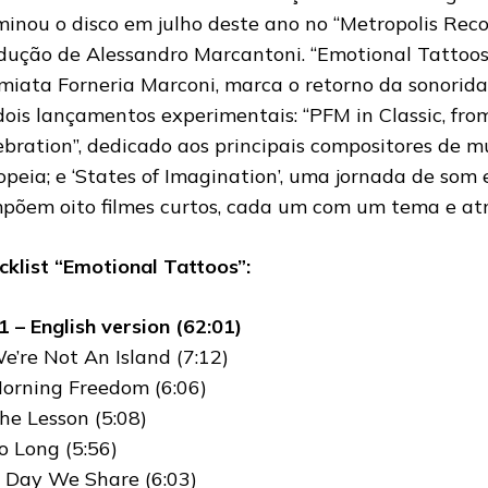
minou o disco em julho deste ano no “Metropolis Rec
dução de Alessandro Marcantoni. “Emotional Tattoos
miata Forneria Marconi, marca o retorno da sonorid
dois lançamentos experimentais: “PFM in Classic, fro
ebration”, dedicado aos principais compositores de mú
opeia; e ‘States of Imagination’, uma jornada de som
põem oito filmes curtos, cada um com um tema e atm
cklist “Emotional Tattoos”:
1 – English version (62:01)
We’re Not An Island (7:12)
Morning Freedom (6:06)
The Lesson (5:08)
So Long (5:56)
A Day We Share (6:03)