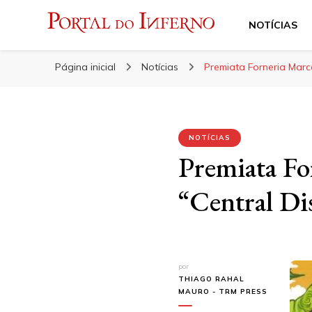
NOTÍCIAS
Portal do Inferno
Do Rock 'n' Roll ao Metal Extremo
Página inicial
Notícias
Premiata Forneria Marco
NOTÍCIAS
Premiata Fo
“Central Dis
por
THIAGO RAHAL
MAURO - TRM PRESS