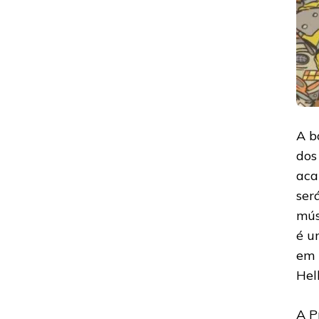
A b
dos
aca
ser
mús
é u
em 
Hell
A P