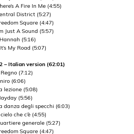
here’s A Fire In Me (4:55)
entral District (5:27)
Freedom Square (4:47)
I’m Just A Sound (5:57)
 Hannah (5:16)
 It’s My Road (5:07)
2 – Italian version (62:01)
l Regno (7:12)
niro (6:06)
a lezione (5:08)
Mayday (5:56)
La danza degli specchi (6:03)
l cielo che c’è (4:55)
Quartiere generale (5:27)
Freedom Square (4:47)