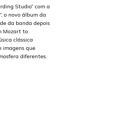
ording Studio” com a
”, o novo álbum da
ade da banda depois
m Mozart to
sica clássica
 e imagens que
osfera diferentes.