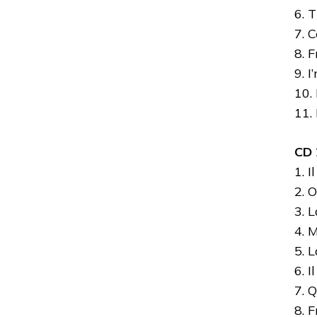
6. T
7. C
8. 
9. 
10.
11.
CD 
1. I
2. O
3. L
4. 
5. 
6. I
7. 
8. 