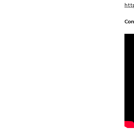
htt
Con