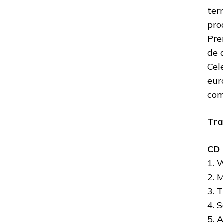
ter
pro
Pre
de 
Cel
eur
com
Tra
CD 
1. 
2. 
3. 
4. 
5. 