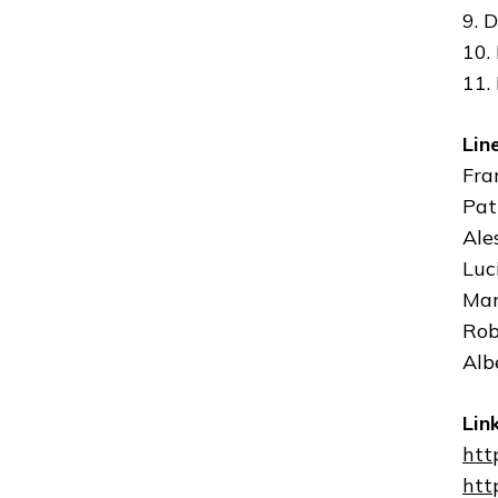
9. 
10. 
11.
Lin
Fra
Pat
Ale
Luc
Mar
Rob
Alb
Lin
htt
htt