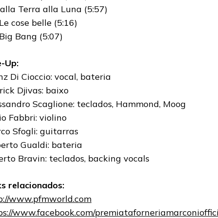
Dalla Terra alla Luna (5:57)
Le cose belle (5:16)
 Big Bang (5:07)
e-Up:
nz Di Cioccio: vocal, bateria
rick Djivas: baixo
ssandro Scaglione: teclados, Hammond, Moog
io Fabbri: violino
co Sfogli: guitarras
erto Gualdi: bateria
erto Bravin: teclados, backing vocals
ks relacionados:
p://www.pfmworld.com
ps://www.facebook.com/premiataforneriamarconioffici