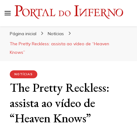
Portal do Inferno
Do Rock 'n' Roll ao Metal Extremo
Página inicial
Notícias
The Pretty Reckless: assista ao vídeo de “Heaven
Knows”
NOTÍCIAS
The Pretty Reckless:
assista ao vídeo de
“Heaven Knows”