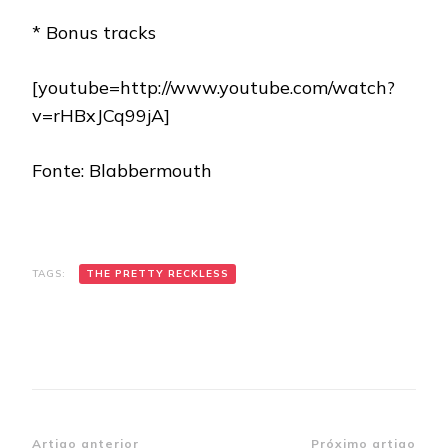
* Bonus tracks
[youtube=http://www.youtube.com/watch?
v=rHBxJCq99jA]
Fonte: Blabbermouth
TAGS:
THE PRETTY RECKLESS
Artigo anterior
Próximo artigo