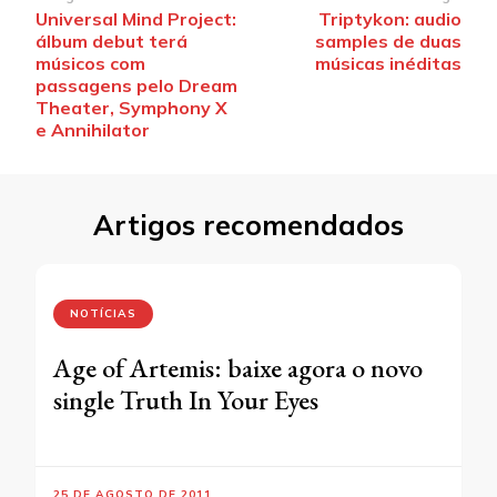
Navegação
Universal Mind Project:
Triptykon: audio
de
álbum debut terá
samples de duas
post
músicos com
músicas inéditas
passagens pelo Dream
Theater, Symphony X
e Annihilator
Artigos recomendados
NOTÍCIAS
Age of Artemis: baixe agora o novo
single Truth In Your Eyes
25 DE AGOSTO DE 2011