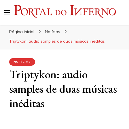
Portal do Inferno
Do Rock 'n' Roll ao Metal Extremo
Página inicial
Notícias
Triptykon: audio samples de duas músicas inéditas
NOTÍCIAS
Triptykon: audio
samples de duas músicas
inéditas