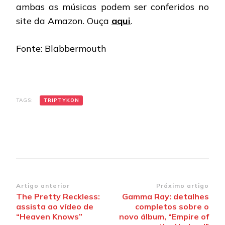
ambas as músicas podem ser conferidos no
site da Amazon. Ouça
aqui
.
Fonte: Blabbermouth
TAGS:
TRIPTYKON
Navegação
Artigo anterior
Próximo artigo
The Pretty Reckless:
Gamma Ray: detalhes
de
assista ao vídeo de
completos sobre o
post
“Heaven Knows”
novo álbum, “Empire of