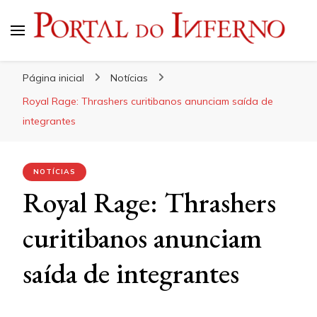
Portal do Inferno
Do Rock 'n' Roll ao Metal Extremo
Página inicial
Notícias
Royal Rage: Thrashers curitibanos anunciam saída de
integrantes
NOTÍCIAS
Royal Rage: Thrashers
curitibanos anunciam
saída de integrantes