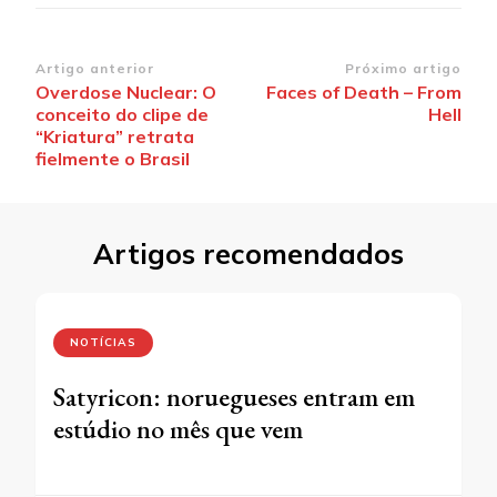
Navegação
Artigo anterior
Próximo artigo
Overdose Nuclear: O
Faces of Death – From
de
conceito do clipe de
Hell
post
“Kriatura” retrata
fielmente o Brasil
Artigos recomendados
NOTÍCIAS
Satyricon: noruegueses entram em
estúdio no mês que vem