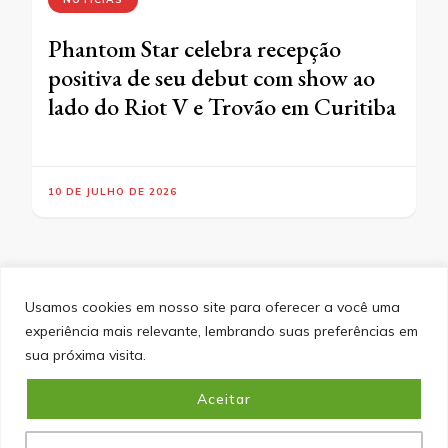
Phantom Star celebra recepção
positiva de seu debut com show ao
lado do Riot V e Trovão em Curitiba
10 DE JULHO DE 2026
Usamos cookies em nosso site para oferecer a você uma
experiência mais relevante, lembrando suas preferências em
SITEMAP
POLÍTICA DE PRIVACIDADE
EQUIPE
sua próxima visita.
CONTATO
Aceitar
&cópia; Direitos Autorais 2026
Portal do Inferno
. Todos os
direitos reservados.
Blossom PinIt | Desenvolvido por
Blossom Themes
. Desenvolvido por
WordPress
.
Política