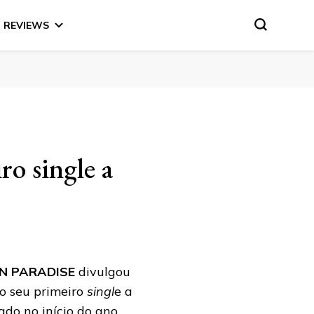
REVIEWS
ro single a
IN PARADISE
divulgou
do seu primeiro
singl
e a
ado no início do ano