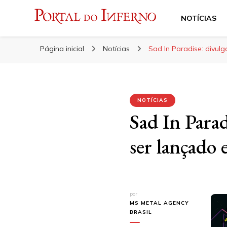
NOTÍCIAS
Portal do Inferno
Do Rock 'n' Roll ao Metal Extremo
Página inicial
Notícias
Sad In Paradise: divulg
NOTÍCIAS
Sad In Parad
ser lançado
por
MS METAL AGENCY
BRASIL