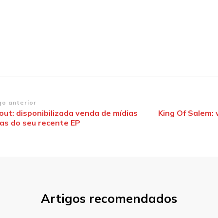
vegação
go anterior
out: disponibilizada venda de mídias
King Of Salem: 
cas do seu recente EP
st
Artigos recomendados