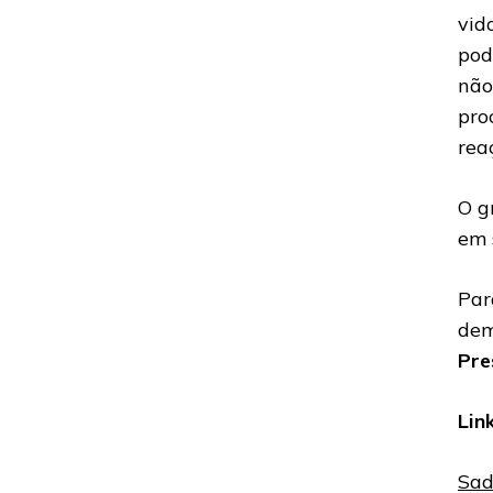
vid
pod
não
pro
rea
O g
em 
Par
dem
Pre
Lin
Sad