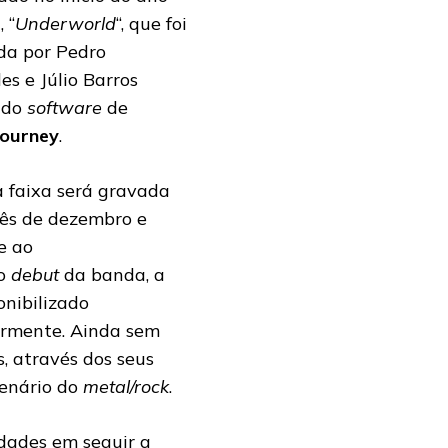
 “
Underworld
“, que foi
da por Pedro
s e Júlio Barros
 do
software
de
ourney
.
a faixa será gravada
ês de dezembro e
e ao
ro
debut
da banda, a
onibilizado
ormente. Ainda sem
s, através dos seus
cenário do
metal/rock
.
dades em seguir a