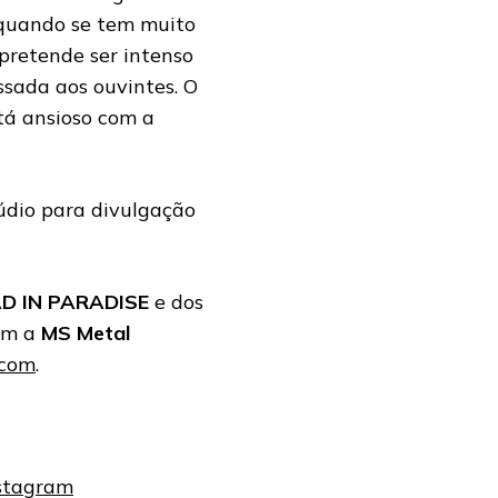
quando se tem muito
pretende ser intenso
sada aos ouvintes. O
tá ansioso com a
údio para divulgação
D IN PARADISE
e dos
com a
MS Metal
.com
.
nstagram