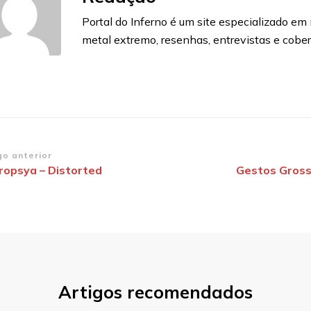
Portal do Inferno é um site especializado em n
metal extremo, resenhas, entrevistas e cobe
vegação
go anterior
ropsya – Distorted
Gestos Gross
st
Artigos recomendados