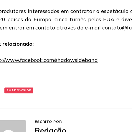
produtores interessados em contratar o espetáculo 
20 países da Europa, cinco turnês pelos EUA e diver
em entrar em contato através do e-mail
contato@fu
k relacionado:
p://www.facebook.com/shadowsideband
:
SHADOWSIDE
ESCRITO POR
Redação