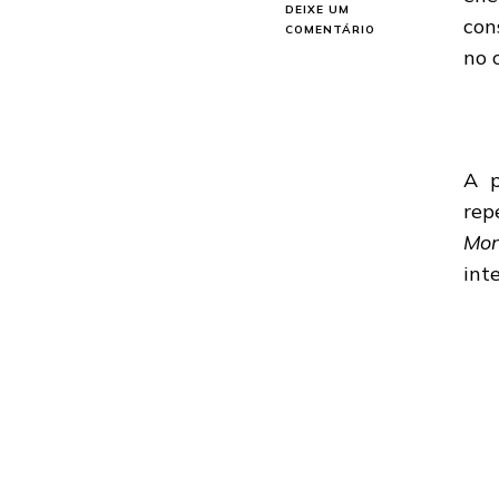
DEIXE UM
con
EM
COMENTÁRIO
SHADOWSIDE:
no 
PERFORMANCE
NO
SHOWLIVRE!
DISPONIVEL
NO
YOUTUBE
A p
rep
Mon
int