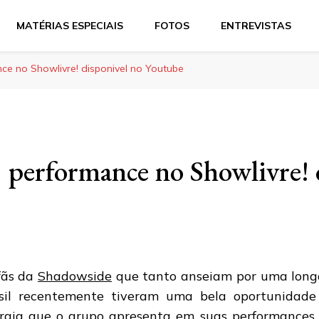
MATÉRIAS ESPECIAIS
FOTOS
ENTREVISTAS
e no Showlivre! disponivel no Youtube
 performance no Showlivre! 
fãs da
Shadowside
que tanto anseiam por uma long
sil recentemente tiveram uma bela oportunidade 
rgia que o grupo apresenta em suas performances