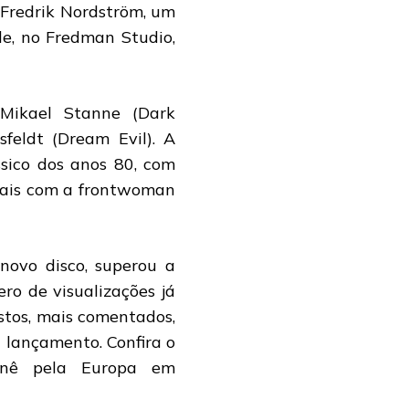
Fredrik Nordström, um
de, no Fredman Studio,
 Mikael Stanne (Dark
Isfeldt (Dream Evil). A
ássico dos anos 80, com
vocais com a frontwoman
novo disco, superou a
ro de visualizações já
istos, mais comentados,
u lançamento. Confira o
rnê pela Europa em