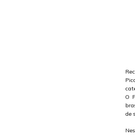
Rec
Pic
cat
O P
bra
de 
Nes