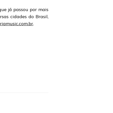
que já passou por mais
sas cidades do Brasil,
riamusic.com.br
.