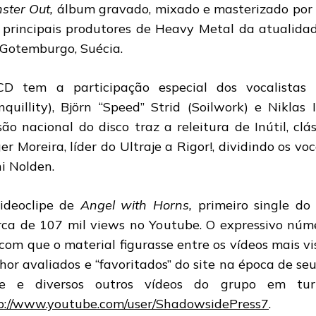
ster Out,
álbum gravado, mixado e masterizado por 
 principais produtores de Heavy Metal da atualida
Gotemburgo, Suécia.
D tem a participação especial dos vocalistas
nquillity), Björn “Speed” Strid (Soilwork) e Niklas 
são nacional do disco traz a releitura de Inútil, cl
er Moreira, líder do Ultraje a Rigor!, dividindo os 
i Nolden.
ideoclipe de
Angel with Horns,
primeiro single do 
ca de 107 mil views no Youtube. O expressivo núme
 com que o material figurasse entre os vídeos mais v
hor avaliados e “favoritados” do site na época de se
pe e diversos outros vídeos do grupo em tu
p://www.youtube.com/user/ShadowsidePress7
.