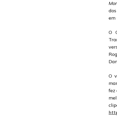
Mon
dos
em 
O C
Tra
ver
Rog
Dan
O v
mar
fez
mel
cli
htt