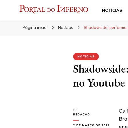
NOTÍCIAS
Portal do Inferno
Do Rock 'n' Roll ao Metal Extremo
Página inicial
Notícias
Shadowside: performanc
NOTÍCIAS
Shadowside:
no Youtube
por
Os 
REDAÇÃO
Bra
2 DE MARÇO DE 2012
ene