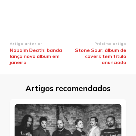
Navegação
Artigo anterior
Próximo artigo
Napalm Death: banda
Stone Sour: álbum de
de
lança novo álbum em
covers tem título
post
janeiro
anunciado
Artigos recomendados