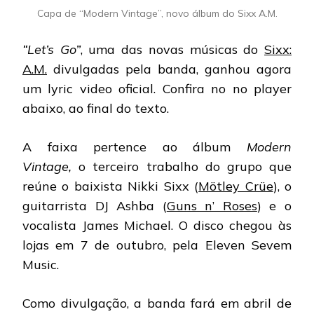
Capa de “Modern Vintage”, novo álbum do Sixx A.M.
“Let’s Go”
, uma das novas músicas do
Sixx:
A.M.
divulgadas pela banda, ganhou agora
um lyric video oficial. Confira no no player
abaixo, ao final do texto.
A faixa pertence ao álbum
Modern
Vintage,
o terceiro trabalho do grupo que
reúne o baixista Nikki Sixx (
Mötley Crüe
), o
guitarrista DJ Ashba (
Guns n’ Roses
) e o
vocalista James Michael. O disco chegou às
lojas em 7 de outubro, pela Eleven Sevem
Music.
Como divulgação, a banda fará em abril de