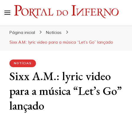
Portal do Inferno
Do Rock 'n' Roll ao Metal Extremo
Página inicial
Notícias
Sixx A.M.: lyric video para a música “Let’s Go” lançado
NOTÍCIAS
Sixx A.M.: lyric video
para a música “Let’s Go”
lançado