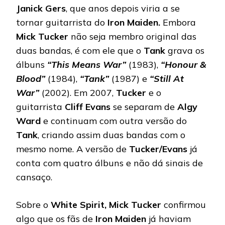
Janick Gers
, que anos depois viria a se
tornar guitarrista do
Iron Maiden.
Embora
Mick Tucker
não seja membro original das
duas bandas, é com ele que o
Tank
grava os
álbuns
“This Means War”
(1983),
“Honour &
Blood”
(1984),
“Tank”
(1987) e
“Still At
War”
(2002). Em 2007,
Tucker
e o
guitarrista
Cliff Evans
se separam de
Algy
Ward
e continuam com outra versão do
Tank
, criando assim duas bandas com o
mesmo nome. A versão de
Tucker/Evans
já
conta com quatro álbuns e não dá sinais de
cansaço.
Sobre o
White Spirit, Mick Tucker
confirmou
algo que os fãs de
Iron Maiden
já haviam