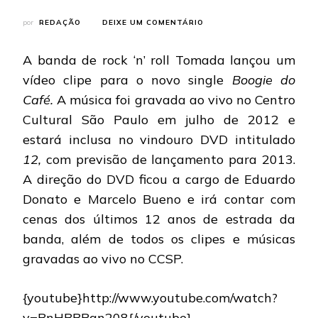
EM
por
REDAÇÃO
DEIXE UM COMENTÁRIO
TOMADA:
LANÇADO
A banda de rock ‘n’ roll Tomada lançou um
VÍDEO
CLIPE
vídeo clipe para o novo single
Boogie do
PARA
Café.
A música foi gravada ao vivo no Centro
SINGLE
“BOOGIE
Cultural São Paulo em julho de 2012 e
DO
estará inclusa no vindouro DVD intitulado
CAFÉ”
12,
com previsão de lançamento para 2013.
A direção do DVD ficou a cargo de Eduardo
Donato e Marcelo Bueno e irá contar com
cenas dos últimos 12 anos de estrada da
banda, além de todos os clipes e músicas
gravadas ao vivo no CCSP.
{youtube}http://www.youtube.com/watch?
v=BnHBBPqn208{/youtube}