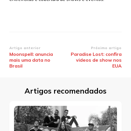
Navegação
Artigo anterior
Próximo artigo
Moonspell: anuncia
Paradise Lost: confira
de
mais uma data no
videos de show nos
post
Brasil
EUA
Artigos recomendados