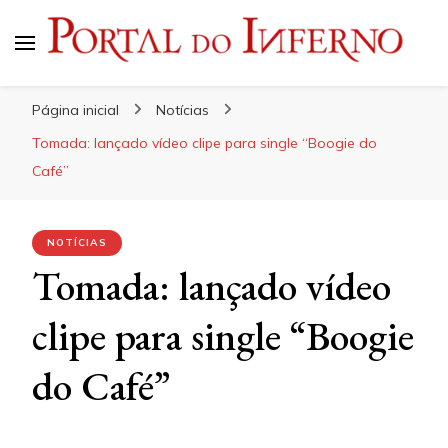
Portal do Inferno
Do Rock 'n' Roll ao Metal Extremo
Página inicial
Notícias
Tomada: lançado vídeo clipe para single “Boogie do
Café”
NOTÍCIAS
Tomada: lançado vídeo
clipe para single “Boogie
do Café”