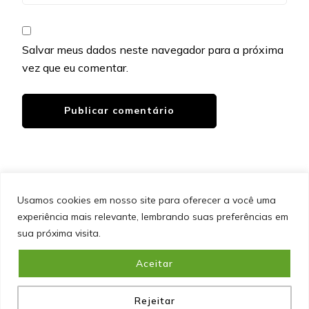
Salvar meus dados neste navegador para a próxima
vez que eu comentar.
Usamos cookies em nosso site para oferecer a você uma
experiência mais relevante, lembrando suas preferências em
SITEMAP
POLÍTICA DE PRIVACIDADE
EQUIPE
sua próxima visita.
CONTATO
Aceitar
&cópia; Direitos Autorais 2026
Portal do Inferno
. Todos os
direitos reservados.
Blossom PinIt | Desenvolvido por
Blossom Themes
. Desenvolvido por
WordPress
.
Política
de Privacidade
Rejeitar