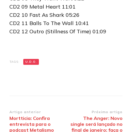
CD2 09 Metal Heart 11:01
CD2 10 Fast As Shark 05:26
CD2 11 Balls To The Wall 10:41
CD2 12 Outro (Stillness Of Time) 01:09
TAGS:
U.D.O.
Navegação
Artigo anterior
Próximo artigo
Mortticia: Confira
The Anger: Novo
de
entrevista para o
single será lançado no
post
podcast Metalismo
final de janeiro; faça o