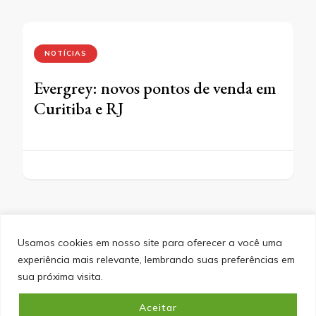
NOTÍCIAS
Evergrey: novos pontos de venda em
Curitiba e RJ
Usamos cookies em nosso site para oferecer a você uma
experiência mais relevante, lembrando suas preferências em
SITEMAP
POLÍTICA DE PRIVACIDADE
EQUIPE
sua próxima visita.
CONTATO
Aceitar
&cópia; Direitos Autorais 2026
Portal do Inferno
. Todos os