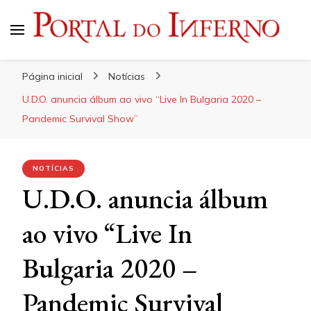
Portal do Inferno
Do Rock 'n' Roll ao Metal Extremo
Página inicial
Notícias
U.D.O. anuncia álbum ao vivo “Live In Bulgaria 2020 –
Pandemic Survival Show”
NOTÍCIAS
U.D.O. anuncia álbum
ao vivo “Live In
Bulgaria 2020 –
Pandemic Survival