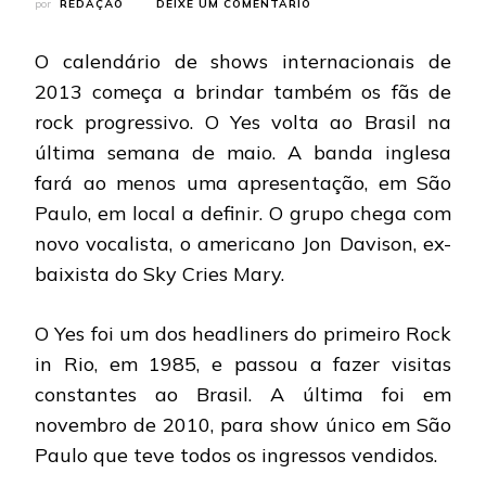
EM
por
REDAÇÃO
DEIXE UM COMENTÁRIO
YES:
COM
O calendário de shows internacionais de
NOVO
VOCALISTA,
2013 começa a brindar também os fãs de
BANDA
rock progressivo. O Yes volta ao Brasil na
VOLTA
AO
última semana de maio. A banda inglesa
BRASIL
fará ao menos uma apresentação, em São
EM
MAIO
Paulo, em local a definir. O grupo chega com
novo vocalista, o americano Jon Davison, ex-
baixista do Sky Cries Mary.
O Yes foi um dos headliners do primeiro Rock
in Rio, em 1985, e passou a fazer visitas
constantes ao Brasil. A última foi em
novembro de 2010, para show único em São
Paulo que teve todos os ingressos vendidos.