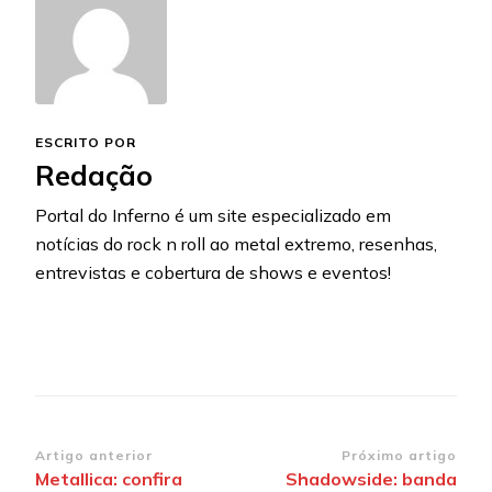
ESCRITO POR
Redação
Portal do Inferno é um site especializado em
notícias do rock n roll ao metal extremo, resenhas,
entrevistas e cobertura de shows e eventos!
Navegação
Artigo anterior
Próximo artigo
Metallica: confira
Shadowside: banda