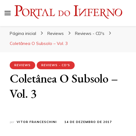
Portal do Inferno
Do Rock 'n' Roll ao Metal Extremo
Página inicial
Reviews
Reviews - CD's
Coletânea O Subsolo – Vol. 3
REVIEWS
REVIEWS - CD'S
Coletânea O Subsolo –
Vol. 3
por
VITOR FRANCESCHINI
14 DE DEZEMBRO DE 2017