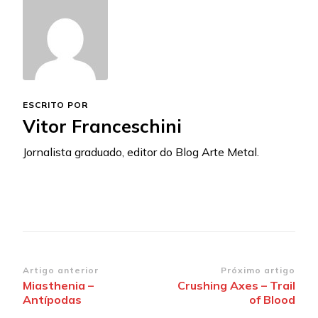
ESCRITO POR
Vitor Franceschini
Jornalista graduado, editor do Blog Arte Metal.
Navegação
Artigo anterior
Próximo artigo
Miasthenia –
Crushing Axes – Trail
de
Antípodas
of Blood
post