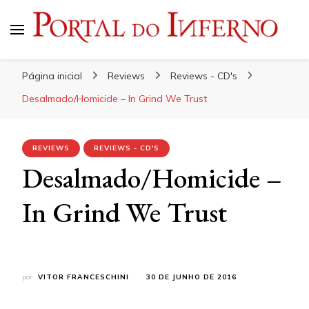
Portal do Inferno
Do Rock 'n' Roll ao Metal Extremo
Página inicial
Reviews
Reviews - CD's
Desalmado/Homicide – In Grind We Trust
REVIEWS
REVIEWS - CD'S
Desalmado/Homicide –
In Grind We Trust
por
VITOR FRANCESCHINI
30 DE JUNHO DE 2016