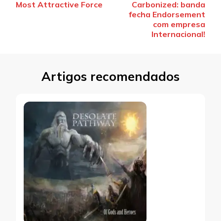
de
Most Attractive Force
Carbonized: banda
post
fecha Endorsement
com empresa
Internacional!
Artigos recomendados