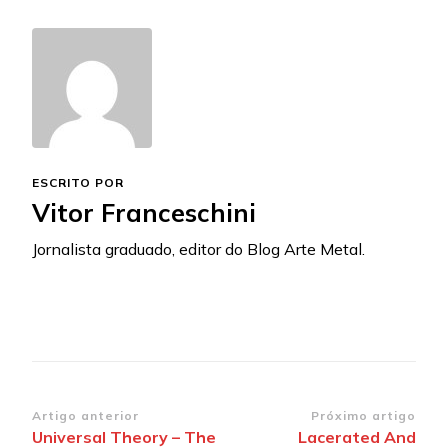
ESCRITO POR
Vitor Franceschini
Jornalista graduado, editor do Blog Arte Metal.
Navegação
Artigo anterior
Próximo artigo
Universal Theory – The
Lacerated And