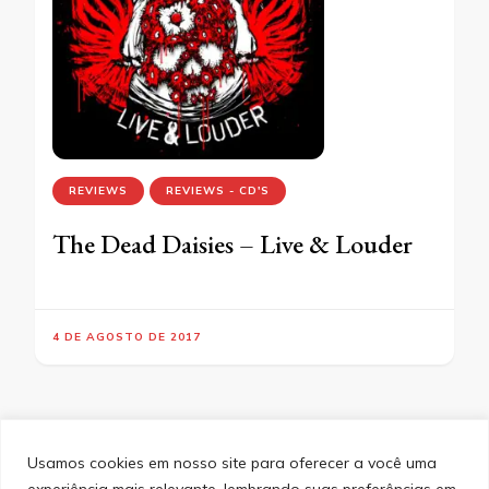
REVIEWS
REVIEWS - CD'S
The Dead Daisies – Live & Louder
4 DE AGOSTO DE 2017
Usamos cookies em nosso site para oferecer a você uma
experiência mais relevante, lembrando suas preferências em