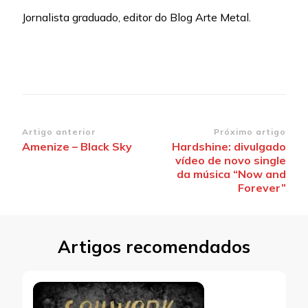
Jornalista graduado, editor do Blog Arte Metal.
Navegação
Artigo anterior
Próximo artigo
Amenize – Black Sky
Hardshine: divulgado
de
vídeo de novo single
post
da música “Now and
Forever”
Artigos recomendados