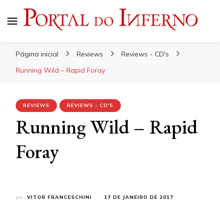
Portal do Inferno
Do Rock 'n' Roll ao Metal Extremo
Página inicial
Reviews
Reviews - CD's
Running Wild – Rapid Foray
REVIEWS
REVIEWS - CD'S
Running Wild – Rapid
Foray
por
VITOR FRANCESCHINI
17 DE JANEIRO DE 2017