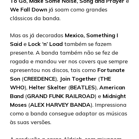
To Go, Make Some Noise, Song and Prayer
e
We Fall Down
já soam como grandes
clássicos da banda.
Mas as já decoradas
Mexico, Something I
Said
e
Lock ‘n’ Load
também se fazem
presente. A banda também não se fez de
rogada e mandou ver nos covers que sempre
apresentou nos discos, tais como
Fortunate
Son
(
CREEDENCE
),
Join Together
(
THE
WHO
),
Helter Skelter
(
BEATLES
),
American
Band
(
GRAND FUNK RAILROAD
) e
Midnight
Moses
(
ALEX HARVEY BANDA
). Impressiona
como a banda consegue adaptar as músicas
às suas versões.