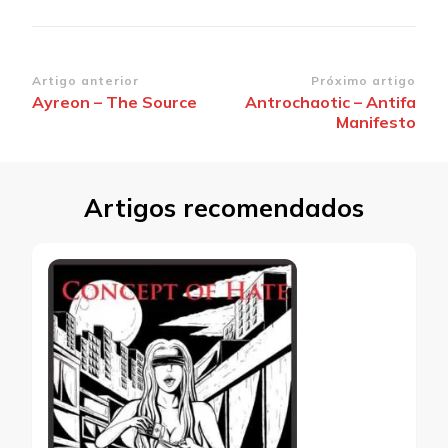
Navegação
Artigo anterior
Próximo artigo
Ayreon – The Source
Antrochaotic – Antifa
de
Manifesto
post
Artigos recomendados