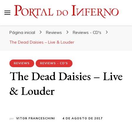
Portal do Inferno
Do Rock 'n' Roll ao Metal Extremo
Página inicial
Reviews
Reviews - CD's
The Dead Daisies – Live & Louder
REVIEWS
REVIEWS - CD'S
The Dead Daisies – Live
& Louder
por
VITOR FRANCESCHINI
4 DE AGOSTO DE 2017