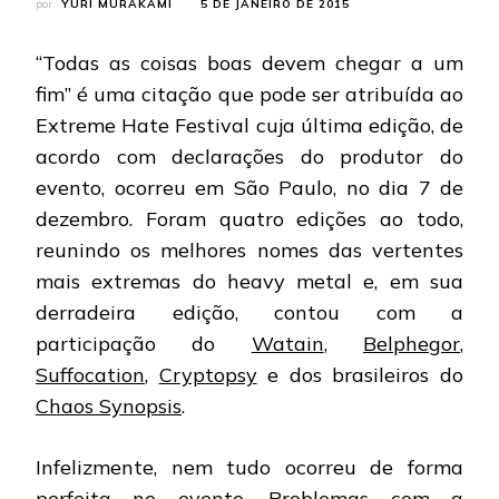
por
YURI MURAKAMI
5 DE JANEIRO DE 2015
“Todas as coisas boas devem chegar a um
fim” é uma citação que pode ser atribuída ao
Extreme Hate Festival cuja última edição, de
acordo com declarações do produtor do
evento, ocorreu em São Paulo, no dia 7 de
dezembro. Foram quatro edições ao todo,
reunindo os melhores nomes das vertentes
mais extremas do heavy metal e, em sua
derradeira edição, contou com a
participação do
Watain
,
Belphegor
,
Suffocation
,
Cryptopsy
e dos brasileiros do
Chaos Synopsis
.
Infelizmente, nem tudo ocorreu de forma
perfeita no evento. Problemas com a