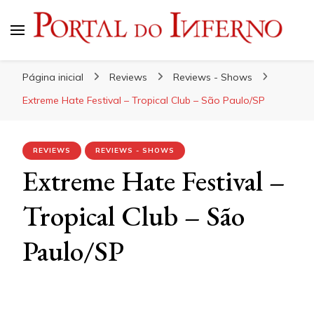
Portal do Inferno
Do Rock 'n' Roll ao Metal Extremo
Página inicial
Reviews
Reviews - Shows
Extreme Hate Festival – Tropical Club – São Paulo/SP
REVIEWS
REVIEWS - SHOWS
Extreme Hate Festival –
Tropical Club – São
Paulo/SP