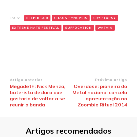
TAGS:
BELPHEGOR
CHAOS SYNOPSIS
CRYPTOPSY
EXTREME HATE FESTIVAL
SUFFOCATION
WATAIN
Navegação
Artigo anterior
Próximo artigo
Megadeth: Nick Menza,
Overdose: pioneira do
de
baterista declara que
Metal nacional cancela
post
gostaria de voltar a se
apresentação no
reunir a banda
Zoombie Ritual 2014
Artigos recomendados