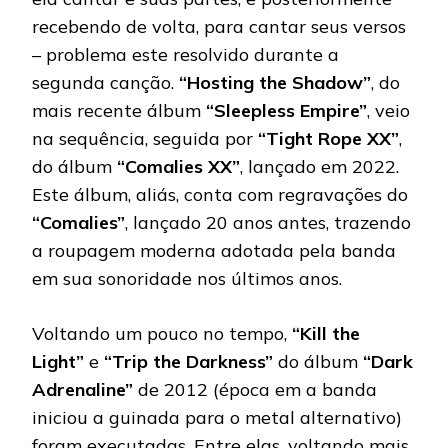
recebendo de volta, para cantar seus versos
– problema este resolvido durante a
segunda canção.
“Hosting the Shadow”
, do
mais recente álbum
“Sleepless Empire”
, veio
na sequência, seguida por
“Tight Rope XX”
,
do álbum
“Comalies XX”
, lançado em 2022.
Este álbum, aliás, conta com regravações do
“Comalies”
, lançado 20 anos antes, trazendo
a roupagem moderna adotada pela banda
em sua sonoridade nos últimos anos.
Voltando um pouco no tempo,
“Kill the
Light”
e
“Trip the Darkness”
do álbum
“Dark
Adrenaline”
de 2012 (época em a banda
iniciou a guinada para o metal alternativo)
foram executadas. Entre elas, voltando mais