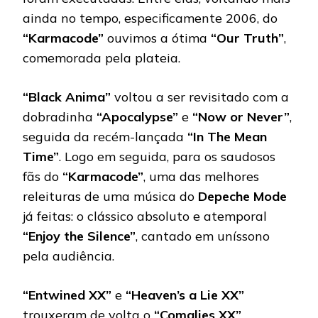
ainda no tempo, especificamente 2006, do
“Karmacode”
ouvimos a ótima
“Our Truth”
,
comemorada pela plateia.
“Black Anima”
voltou a ser revisitado com a
dobradinha
“Apocalypse”
e
“Now or Never”
,
seguida da recém-lançada
“In The Mean
Time”
. Logo em seguida, para os saudosos
fãs do
“Karmacode”
, uma das melhores
releituras de uma música do
Depeche Mode
já feitas: o clássico absoluto e atemporal
“Enjoy the Silence”
, cantado em uníssono
pela audiência.
“Entwined XX”
e
“Heaven’s a Lie XX”
trouxeram de volta o
“Comalies XX”
.