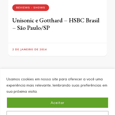
REVIEWS - SHOWS
Unisonic e Gotthard – HSBC Brasil
– São Paulo/SP
2 DE JANEIRO DE 2014
Usamos cookies em nosso site para oferecer a você uma
experiência mais relevante, lembrando suas preferências em
SITEMAP
POLÍTICA DE PRIVACIDADE
EQUIPE
sua próxima visita.
CONTATO
Aceitar
&cópia; Direitos Autorais 2026
Portal do Inferno
. Todos os
direitos reservados.
Blossom PinIt | Desenvolvido por
Blossom Themes
. Desenvolvido por
WordPress
.
Política