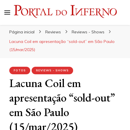
Portal do Inferno
Do Rock 'n' Roll ao Metal Extremo
Página inicial
Reviews
Reviews - Shows
Lacuna Coil em apresentação “sold-out” em São Paulo
(15/mar/2025)
FOTOS
REVIEWS - SHOWS
Lacuna Coil em
apresentação “sold-out”
em São Paulo
(15/mar/2025)