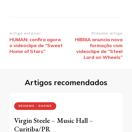
Navegação
Artigo anterior
Próximo artigo
HUMAN: confira agora
HIBRIA anuncia nova
de
o videoclipe de “Sweet
formação com
post
Home of Stars”
videoclipe de “Steel
Lord on Wheels”
Artigos recomendados
REVIEWS - SHOWS
Virgin Steele – Music Hall –
Curitiba/PR