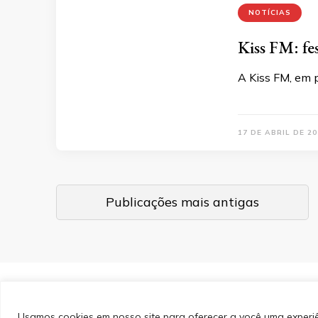
NOTÍCIAS
Kiss FM: fe
A Kiss FM, em p
17 DE ABRIL DE 20
Navegação
Publicações mais antigas
por
posts
&cópia; Direitos Autorais 2026
Portal do Inferno
. Todos 
PinIt | Desenvolvido por
Blossom Themes
. Desenvolvido
Privacidade
Usamos cookies em nosso site para oferecer a você uma experiên