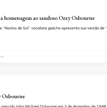
ta homenagem ao saudoso Ozzy Osbourne
e “Restos de Sol”, vocalista gaúcho apresenta sua versão de “
026
y Osbourne
 nascido John Michael Osbourne em 3 de dezembro de 1948