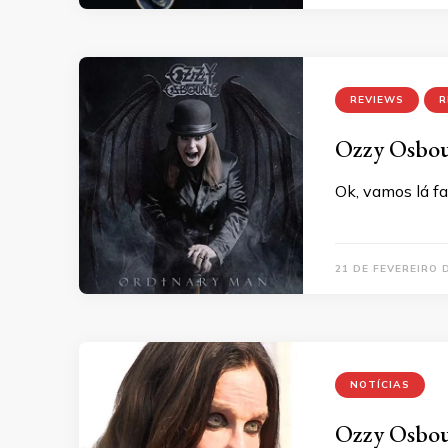
REVIEWS
R
Ozzy Osbou
Ok, vamos lá fa
21 DE FEVEREIRO 
NOTÍCIAS
Ozzy Osbour