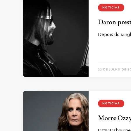
NOTÍCIAS
Daron pres
Depois do singl
22 DE JULHO DE 2
NOTÍCIAS
Morre Ozz
Ozzy Osbourne,