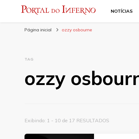
NOTÍCIAS
Portal do Inferno
Do Rock 'n' Roll ao Metal Extremo
Página inicial
ozzy osbourne
TAG
ozzy osbour
Exibindo: 1 - 10 de 17 RESULTADOS