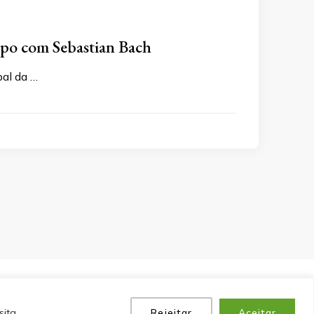
upo com Sebastian Bach
pal da …
P
POLÍTICA DE PRIVACIDADE
EQUIPE
CONTATO
ita.
Rejeitar
Aceitar