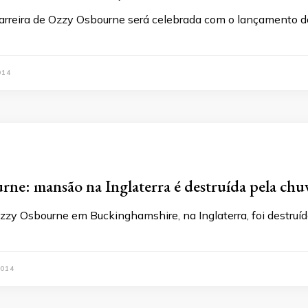
carreira de Ozzy Osbourne será celebrada com o lançamento 
014
ne: mansão na Inglaterra é destruída pela chu
zy Osbourne em Buckinghamshire, na Inglaterra, foi destru
014