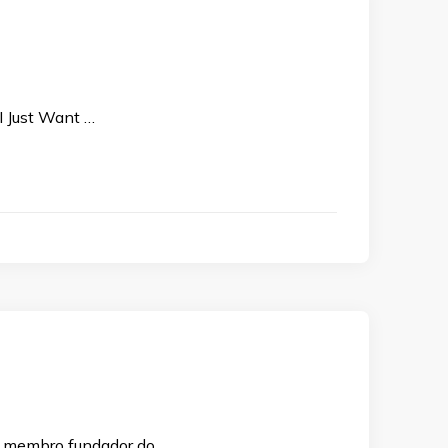
I Just Want …
, membro fundador do …