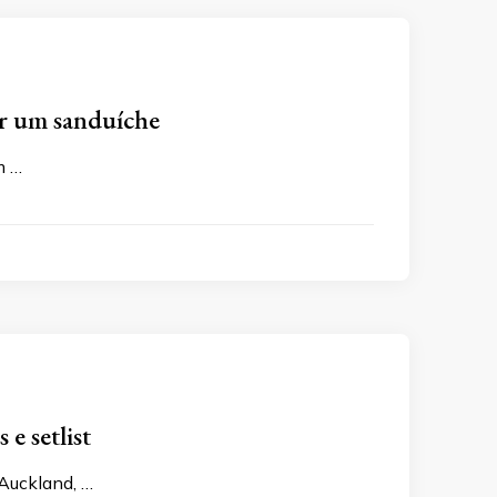
er um sanduíche
m …
e setlist
 Auckland, …