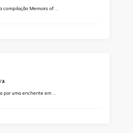
da compilação Memoirs of …
va
ída por uma enchente em …