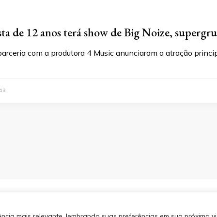
sta de 12 anos terá show de Big Noize, supergr
arceria com a produtora 4 Music anunciaram a atração princi
13
os direitos reservados.
Blossom
SITEMA
 por
WordPress
.
Política de
cia mais relevante, lembrando suas preferências em sua próxima vis