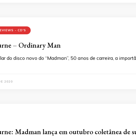
EVIEWS - CD'S
rne – Ordinary Man
lar do disco novo do “Madman”, 50 anos de carreira, a import
DE 2020
ne: Madman lança em outubro coletânea de sua