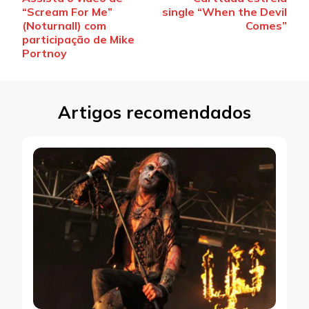
de
“Scream For Me”
single “When the Devil
post
(Noturnall) com
Comes”
participação de Mike
Portnoy
Artigos recomendados