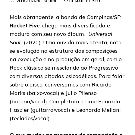
por
VITOR FRANCESCHINI
17 DE MAIO DE 2021
Mais abrangente, a banda de Campinas/SP,
Rocket Five
, chega mais diversificada e
madura com seu novo álbum,
“Universal
Soul”
(2020). Uma ouvida mais atenta, nota-
se evolução na estrutura das composições,
na execução e na produção em geral, com o
Rock clássico se mesclando ao Progressivo
com diversas pitadas psicodélicas. Para falar
sobre o disco, conversamos com Ricardo
Marks (baixo/vocal) e Julio Pilenso
(bateria/vocal). Completam o time Eduardo
Haszler (guitarra/vocal) e Leonardo Meliani
(teclados/vocal).
O que mudou no processo de composição e