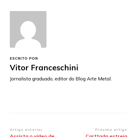
ESCRITO POR
Vitor Franceschini
Jornalista graduado, editor do Blog Arte Metal.
Navegação
Artigo anterior
Próximo artigo
Assista o vídeo de
Carttada estreia