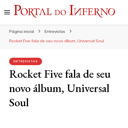
Portal do Inferno
Do Rock 'n' Roll ao Metal Extremo
Página inicial
Entrevistas
Rocket Five fala de seu novo álbum, Universal Soul
ENTREVISTAS
Rocket Five fala de seu
novo álbum, Universal
Soul