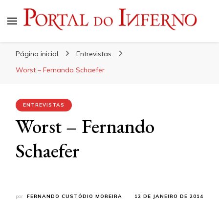
Portal do Inferno
Do Rock 'n' Roll ao Metal Extremo
Página inicial
Entrevistas
Worst – Fernando Schaefer
ENTREVISTAS
Worst – Fernando
Schaefer
por
FERNANDO CUSTÓDIO MOREIRA
12 DE JANEIRO DE 2014