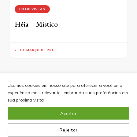
ENTREVISTAS
Héia – Místico
23 DE MARÇO DE 2018
Usamos cookies em nosso site para oferecer a você uma
experiência mais relevante, lembrando suas preferências em
SITEMAP
POLÍTICA DE PRIVACIDADE
EQUIPE
sua próxima visita.
CONTATO
Aceitar
&cópia; Direitos Autorais 2026
Portal do Inferno
. Todos os
direitos reservados.
Blossom PinIt | Desenvolvido por
Blossom Themes
. Desenvolvido por
WordPress
.
Política
de Privacidade
Rejeitar