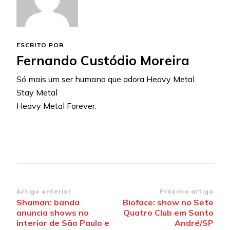
ESCRITO POR
Fernando Custódio Moreira
Só mais um ser humano que adora Heavy Metal.
Stay Metal
Heavy Metal Forever.
Navegação
Artigo anterior
Próximo artigo
Shaman: banda
Bioface: show no Sete
de
anuncia shows no
Quatro Club em Santo
post
interior de São Paulo e
André/SP