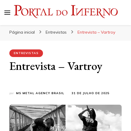
Portal do Inferno
Do Rock 'n' Roll ao Metal Extremo
Página inicial
Entrevistas
Entrevista – Vartroy
ENTREVISTAS
Entrevista – Vartroy
por
MS METAL AGENCY BRASIL
31 DE JULHO DE 2025