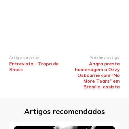
Navegação
Artigo anterior
Próximo artigo
Entrevista – Tropa de
Angra presta
de
Shock
homenagem a Ozzy
post
Osbourne com “No
More Tears” em
Brasília; assista
Artigos recomendados