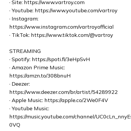
· Site: https://www.vartroy.com
· Youtube: https://www.youtube.com/vartroy
· Instagram:
https://www.instagram.com/vartroyofficial
· TikTok: https://www.tiktok.com/@vartroy
STREAMING
· Spotify: https://spoti.fi/3eHpSvH
· Amazon Prime Music:
https://amzn.to/308bnuH
· Deezer:
https://www.deezer.com/br/artist/54289922
· Apple Music: https://apple.co/2We0F4V
· Youtube Music:
https://music.youtube.com/channel/UC0cLn_nny
0VQ