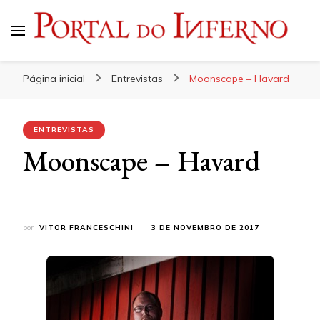
Portal do Inferno
Do Rock 'n' Roll ao Metal Extremo
Página inicial
Entrevistas
Moonscape – Havard
ENTREVISTAS
Moonscape – Havard
por
VITOR FRANCESCHINI
3 DE NOVEMBRO DE 2017