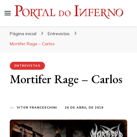
Portal do Inferno
Do Rock 'n' Roll ao Metal Extremo
Página inicial
Entrevistas
Mortifer Rage – Carlos
ENTREVISTAS
Mortifer Rage – Carlos
por
VITOR FRANCESCHINI
26 DE ABRIL DE 2019