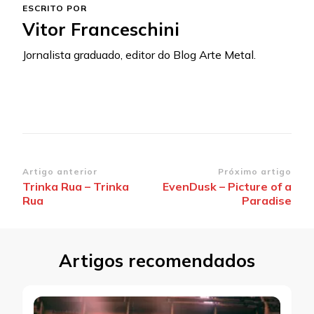
ESCRITO POR
Vitor Franceschini
Jornalista graduado, editor do Blog Arte Metal.
Navegação
Artigo anterior
Próximo artigo
Trinka Rua – Trinka
EvenDusk – Picture of a
de
Rua
Paradise
post
Artigos recomendados