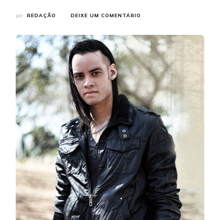
EM
por
REDAÇÃO
DEIXE UM COMENTÁRIO
THIAGO
LARENTTES:
CONFIRA
O
VÍDEO
CLIPE
DA
MÚSICA
“PULSING”