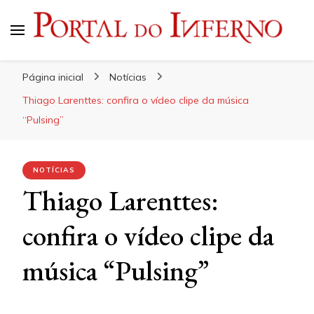
Portal do Inferno
Do Rock 'n' Roll ao Metal Extremo
Página inicial
Notícias
Thiago Larenttes: confira o vídeo clipe da música
“Pulsing”
NOTÍCIAS
Thiago Larenttes:
confira o vídeo clipe da
música “Pulsing”