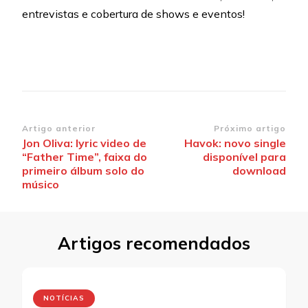
entrevistas e cobertura de shows e eventos!
Navegação
Artigo anterior
Próximo artigo
Jon Oliva: lyric video de
Havok: novo single
de
“Father Time”, faixa do
disponível para
post
primeiro álbum solo do
download
músico
Artigos recomendados
NOTÍCIAS