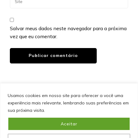
Salvar meus dados neste navegador para a próxima
vez que eu comentar.
Usamos cookies em nosso site para oferecer a você uma
experiência mais relevante, lembrando suas preferências em
SITEMAP
POLÍTICA DE PRIVACIDADE
EQUIPE
sua próxima visita.
CONTATO
Aceitar
&cópia; Direitos Autorais 2026
Portal do Inferno
. Todos os
direitos reservados.
Blossom PinIt | Desenvolvido por
Blossom Themes
. Desenvolvido por
WordPress
.
Política