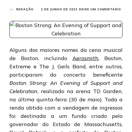
EM
por
REDAÇÃO
2 DE JUNHO DE 2013
DEIXE UM COMENTÁRIO
AERO
VÍDEO
DA
PARTI
NO
SHOW
BENEF
Alguns dos maiores nomes da cena musical
DE
de Boston, incluindo
Aerosmith
, Boston,
BOST
Extreme e The J. Geils Band, entre outros,
participaram do concerto beneficente
Boston Strong: An Evening of Support and
Celebration
, realizado na arena TD Garden,
na última quinta-feira (30 de maio). Toda a
renda obtida com a vendagem de ingressos
foi destinada a um fundo criado pelo
governador do Estado de Massachusetts,