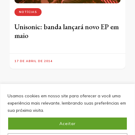
NOTÍCIAS
Unisonic: banda lançará novo EP em
maio
17 DE ABRIL DE 2014
Usamos cookies em nosso site para oferecer a você uma
experiência mais relevante, lembrando suas preferências em
SITEMAP
POLÍTICA DE PRIVACIDADE
EQUIPE
sua próxima visita.
CONTATO
Aceitar
&cópia; Direitos Autorais 2026
Portal do Inferno
. Todos os
direitos reservados.
Blossom PinIt | Desenvolvido por
Blossom Themes
. Desenvolvido por
WordPress
.
Política