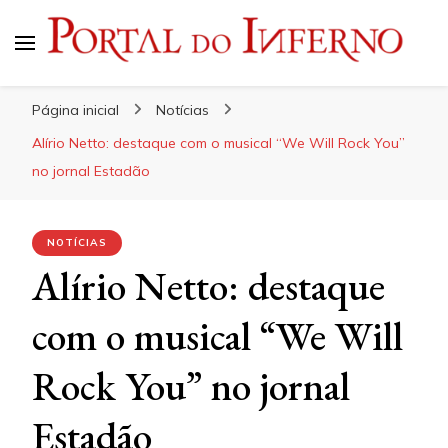
Portal do Inferno
Do Rock 'n' Roll ao Metal Extremo
Página inicial
Notícias
Alírio Netto: destaque com o musical “We Will Rock You”
no jornal Estadão
NOTÍCIAS
Alírio Netto: destaque
com o musical “We Will
Rock You” no jornal
Estadão