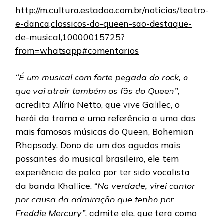
http://m.cultura.estadao.com.br/noticias/teatro-
e-danca,classicos-do-queen-sao-destaque-
de-musical,10000015725?
from=whatsapp#comentarios
“É um musical com forte pegada do rock, o
que vai atrair também os fãs do Queen”
,
acredita Alírio Netto, que vive Galileo, o
herói da trama e uma referência a uma das
mais famosas músicas do Queen, Bohemian
Rhapsody. Dono de um dos agudos mais
possantes do musical brasileiro, ele tem
experiência de palco por ter sido vocalista
da banda Khallice.
“Na verdade, virei cantor
por causa da admiração que tenho por
Freddie Mercury”
, admite ele, que terá como