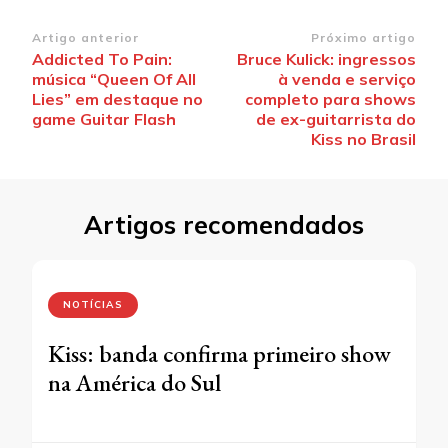
Navegação
Artigo anterior
Próximo artigo
Addicted To Pain:
Bruce Kulick: ingressos
de
música “Queen Of All
à venda e serviço
post
Lies” em destaque no
completo para shows
game Guitar Flash
de ex-guitarrista do
Kiss no Brasil
Artigos recomendados
NOTÍCIAS
Kiss: banda confirma primeiro show
na América do Sul