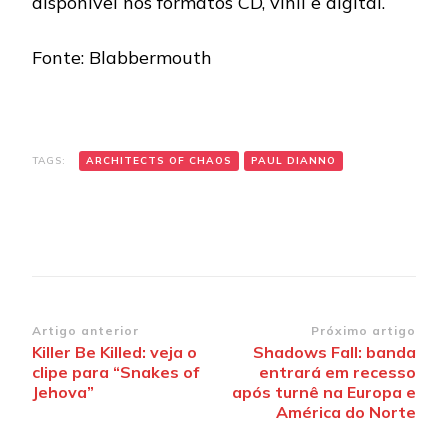
disponível nos formatos CD, vinil e digital.
Fonte: Blabbermouth
TAGS:
ARCHITECTS OF CHAOS
PAUL DIANNO
Navegação
Artigo anterior
Próximo artigo
Killer Be Killed: veja o
Shadows Fall: banda
de
clipe para “Snakes of
entrará em recesso
post
Jehova”
após turnê na Europa e
América do Norte