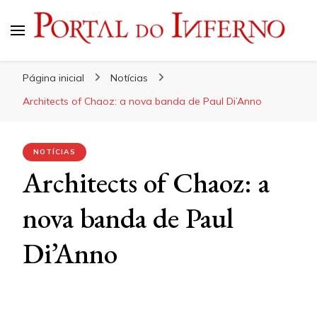
Portal do Inferno
Do Rock 'n' Roll ao Metal Extremo
Página inicial
Notícias
Architects of Chaoz: a nova banda de Paul Di’Anno
NOTÍCIAS
Architects of Chaoz: a
nova banda de Paul
Di’Anno