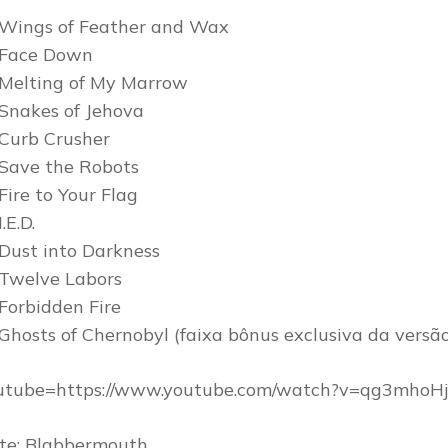
 Wings of Feather and Wax
 Face Down
 Melting of My Marrow
 Snakes of Jehova
 Curb Crusher
 Save the Robots
 Fire to Your Flag
I.E.D.
 Dust into Darkness
 Twelve Labors
 Forbidden Fire
 Ghosts of Chernobyl (faixa bônus exclusiva da versão
utube=https://www.youtube.com/watch?v=qg3mhoH
te: Blabbermouth