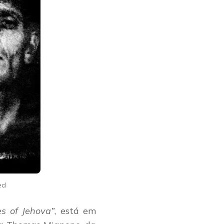
ed
s of Jehova”
, está em