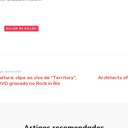
:
KILLER BE KILLED
vegação
go anterior
ltura: clipe ao vivo de “Territory”,
Architects o
DVD gravado no Rock in Rio
st
Artigos recomendados