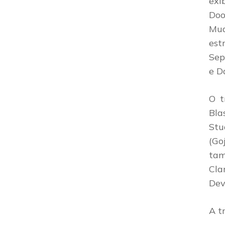
exi
Doo
Mud
est
Sep
e D
O t
Bla
Stu
(Go
tam
Cla
Dev
A tr