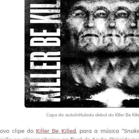
Capa do autointitulado debut do Killer Be Kill
ovo clipe do
Killer Be Killed
, para a música
“Snake