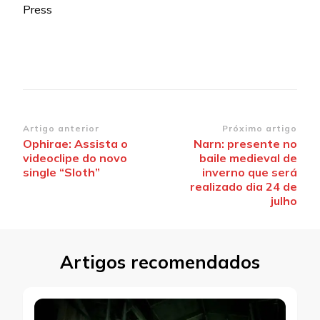
Press
Navegação
Artigo anterior
Próximo artigo
Ophirae: Assista o
Narn: presente no
de
videoclipe do novo
baile medieval de
post
single “Sloth”
inverno que será
realizado dia 24 de
julho
Artigos recomendados