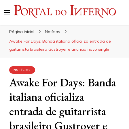
Portal do Inferno
Do Rock 'n' Roll ao Metal Extremo
Página inicial
Notícias
Awake For Days: Banda italiana oficializa entrada de
guitarrista brasileiro Gustroyer e anuncia novo single
NOTÍCIAS
Awake For Days: Banda
italiana oficializa
entrada de guitarrista
brasileiro Gustroyer e