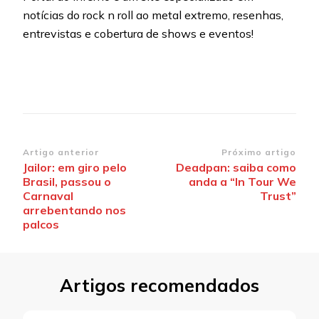
notícias do rock n roll ao metal extremo, resenhas,
entrevistas e cobertura de shows e eventos!
Navegação
Artigo anterior
Próximo artigo
Jailor: em giro pelo
Deadpan: saiba como
de
Brasil, passou o
anda a “In Tour We
post
Carnaval
Trust”
arrebentando nos
palcos
Artigos recomendados