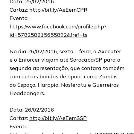
Data: 25/02/2016
Cartaz:
http://bit.ly/AeEemCPR
Evento:
https://www.facebook.com/profile.php?
id=578258215655892&fref=ts
No dia 26/02/2016, sexta – feira, o Axecuter
e o Enforcer viajam até Sorocaba/SP para a
segunda apresentação, que contará também
com outras bandas de apoio, como Zumbis
do Espaço, Harppia, Nosferatu e Guerreiros
Headbangers.
Data: 26/02/2016
Cartaz:
http://bit.ly/AeEemSSP
Evento: