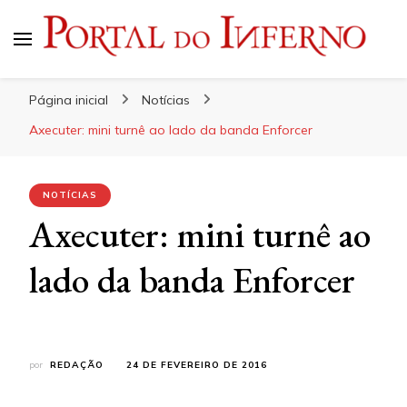
Portal do Inferno
Do Rock 'n' Roll ao Metal Extremo
Página inicial
Notícias
Axecuter: mini turnê ao lado da banda Enforcer
NOTÍCIAS
Axecuter: mini turnê ao
lado da banda Enforcer
por
REDAÇÃO
24 DE FEVEREIRO DE 2016